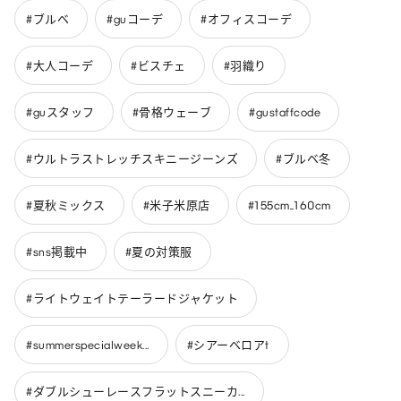
#ブルベ
#guコーデ
#オフィスコーデ
#大人コーデ
#ビスチェ
#羽織り
#guスタッフ
#骨格ウェーブ
#gustaffcode
#ウルトラストレッチスキニージーンズ
#ブルベ冬
#夏秋ミックス
#米子米原店
#155cm_160cm
#sns掲載中
#夏の対策服
#ライトウェイトテーラードジャケット
#summerspecialweek...
#シアーベロアt
#ダブルシューレースフラットスニーカ...