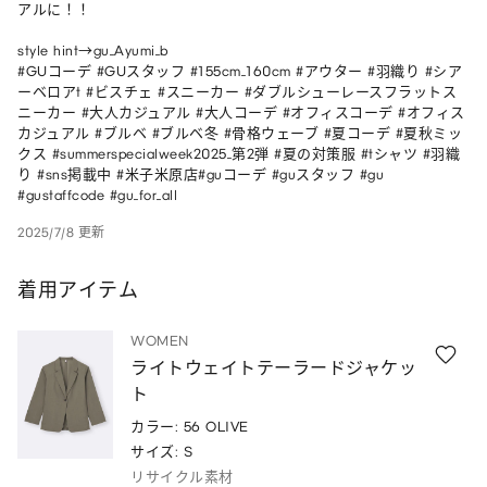
アルに！！

style hint→gu_Ayumi_b

#GUコーデ #GUスタッフ #155cm_160cm #アウター #羽織り #シア
ーベロアt #ビスチェ #スニーカー #ダブルシューレースフラットス
ニーカー #大人カジュアル #大人コーデ #オフィスコーデ #オフィス
カジュアル #ブルベ #ブルベ冬 #骨格ウェーブ #夏コーデ #夏秋ミッ
クス #summerspecialweek2025_第2弾 #夏の対策服 #tシャツ #羽織
り #sns掲載中 #米子米原店#guコーデ #guスタッフ #gu 
#gustaffcode #gu_for_all
2025/7/8 更新
着用アイテム
WOMEN
ライトウェイトテーラードジャケッ
ト
カラー: 56 OLIVE
サイズ: S
リサイクル素材