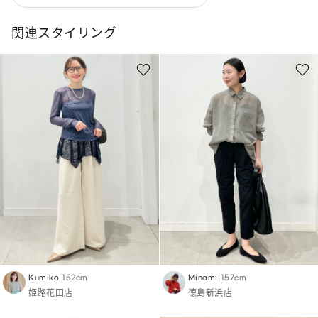
関連スタイリング
Kumiko
152cm
Minami
157cm
姫路花田店
徳島新浜店