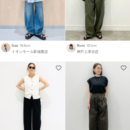
Sao
153cm
Rumi
151cm
イオンモール新瑞橋店
神戸上津台店