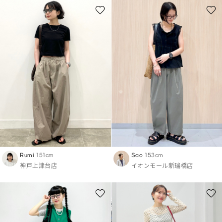
Rumi
151cm
Sao
153cm
神戸上津台店
イオンモール新瑞橋店