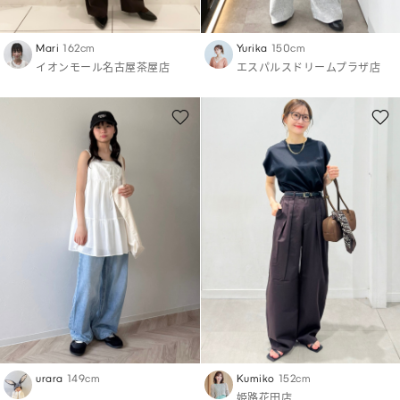
Mari
162cm
Yurika
150cm
イオンモール名古屋茶屋店
エスパルスドリームプラザ店
urara
149cm
Kumiko
152cm
姫路花田店