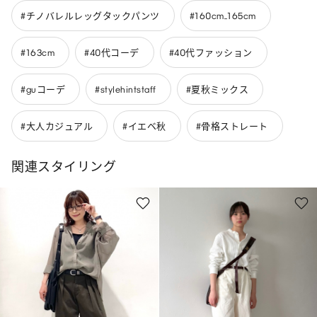
#チノバレルレッグタックパンツ
#160cm_165cm
#163cm
#40代コーデ
#40代ファッション
#guコーデ
#stylehintstaff
#夏秋ミックス
#大人カジュアル
#イエベ秋
#骨格ストレート
関連スタイリング