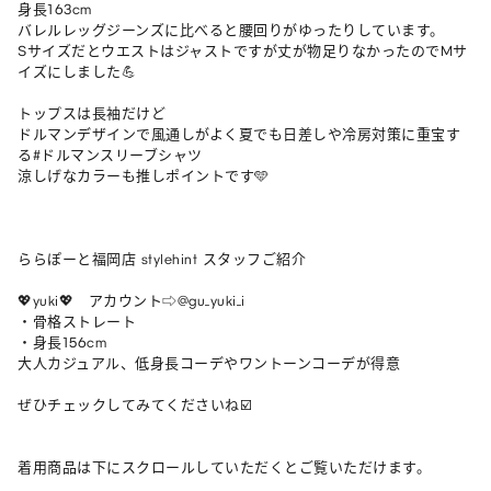
身長163cm

バレルレッグジーンズに比べると腰回りがゆったりしています。

Sサイズだとウエストはジャストですが丈が物足りなかったのでMサ
イズにしました💪

トップスは長袖だけど

ドルマンデザインで風通しがよく夏でも日差しや冷房対策に重宝す
る#ドルマンスリーブシャツ 

涼しげなカラーも推しポイントです🩵

ららぽーと福岡店 stylehint スタッフご紹介

💖yuki💖　アカウント⇨@gu_yuki_i

・骨格ストレート

・身長156cm

大人カジュアル、低身長コーデやワントーンコーデが得意

ぜひチェックしてみてくださいね☑️

着用商品は下にスクロールしていただくとご覧いただけます。
