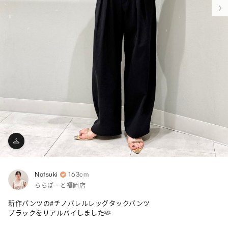
Natsuki
163cm
ららぽーと福岡店
新作パンツの#チノバレルレッグタックパンツ 

ブラックをリアルバイしました🫶
