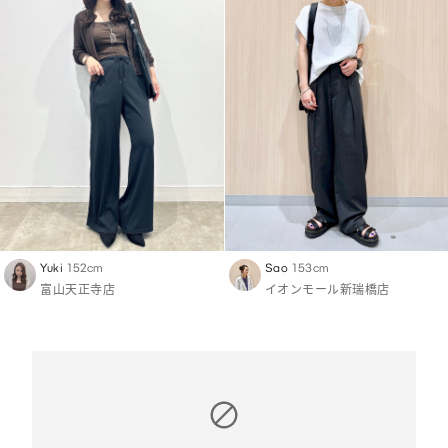
Yuki
152cm
Sao
153cm
富山天正寺店
イオンモール新瑞橋店