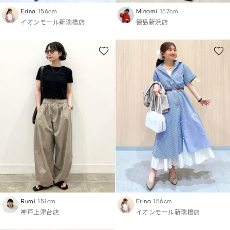
Erina
156cm
Minami
157cm
イオンモール新瑞橋店
徳島新浜店
Rumi
151cm
Erina
156cm
神戸上津台店
イオンモール新瑞橋店