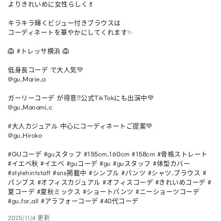
よりきれいめに女性らしく💄

キラキラ輝くビジュー付きブラウスは

コーディネートを華やかにしてくれます✨

🦁 #トレッサ横浜 🦁

低身長コーデ で大人気💚

@gu_Marie_a

ガーリーコーデ が得意‼︎公式TikTokにも出演中💚

@gu_Manami_c

#大人カジュアル 中心にコーディネートご提案💚

@gu_Hiroko

#GUコーデ #guスタッフ #155cm_160cm #158cm #骨格ストレート 
#イエベ秋 #イエベ #guコーデ #gu #guスタッフ #体型カバー 
#stylehintstaff #sns掲載中 #シンプル #パンツ #シャツ_ブラウス #
パンプス #オフィスカジュアル #オフィスコーデ #きれいめコーデ #
夏コーデ #夏秋ミックス #ショートパンツ #ニーショーツコーデ 
#gu_for_all #アラフォーコーデ #40代コーデ 
2025/11/4 更新