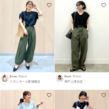
Erina
156cm
Rumi
151cm
イオンモール新瑞橋店
神戸上津台店