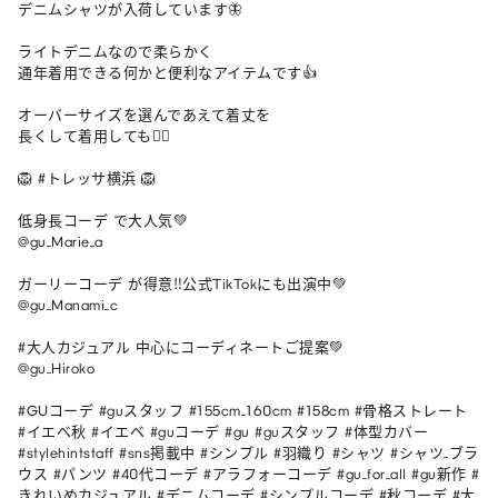
デニムシャツが入荷しています🦋

ライトデニムなので柔らかく

通年着用できる何かと便利なアイテムです👍

オーバーサイズを選んであえて着丈を

長くして着用しても🙆‍♀️

🦁 #トレッサ横浜 🦁

低身長コーデ で大人気💚

@gu_Marie_a

ガーリーコーデ が得意‼︎公式TikTokにも出演中💚

@gu_Manami_c

#大人カジュアル 中心にコーディネートご提案💚

@gu_Hiroko

#GUコーデ #guスタッフ #155cm_160cm #158cm #骨格ストレート 
#イエベ秋 #イエベ #guコーデ #gu #guスタッフ #体型カバー 
#stylehintstaff #sns掲載中 #シンプル #羽織り #シャツ #シャツ_ブラ
ウス #パンツ #40代コーデ #アラフォーコーデ #gu_for_all #gu新作 #
きれいめカジュアル #デニムコーデ #シンプルコーデ #秋コーデ #大