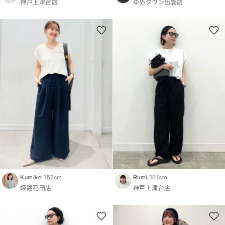
神戸上津台店
ゆめタウン出雲店
Kumiko
152cm
Rumi
151cm
姫路花田店
神戸上津台店