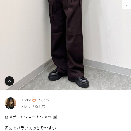
Hiroko
158cm
トレッサ横浜店
🆕 #デニムショートシャツ 🆕

短丈でバランスのとりやすい
