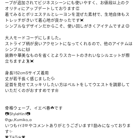
ープが追加されてビジネスシーンにも使いやすく、お値段以上のク
オリティにアップデートしております👏

着てみるとポリエステルとレーヨンを混ぜた素材で、生地自体もス
トレッチがきいて着心地が良かったです💓

シンプルなデザインだからこそ、使い回しがきくアイテムですよ😉

大人モードコーデにしました。

ストライプ柄が良いアクセントになってくれるので、他のアイテムは
シンプルに🙌

装飾や華美なものを省くとよりスカートのきれいなシルエットが際
立ちますよ🕺💓

身長152cmSサイズ着用

丈が若干長く感じました💦

足首を見せてスッキリしたい方はベルトをしてウエストを調節して
いただくのがおすすめです🌼

骨格ウェーブ、イエベ春☘️です

📷StyleHint📷

@gu_Kumiko_a

いつもｲｲﾈ🫶やコメントありがとうございます‼︎励みになっておりま
す✨

💗TikTok💗
