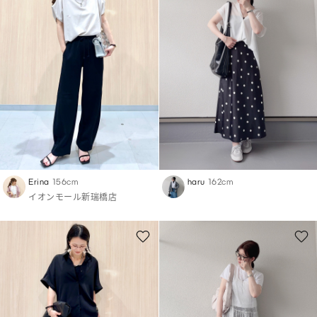
Erina
156cm
haru
162cm
イオンモール新瑞橋店