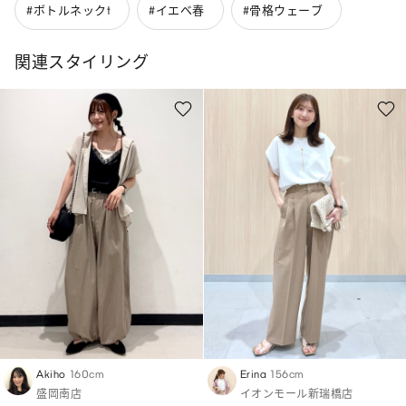
#ボトルネックt
#イエベ春
#骨格ウェーブ
関連スタイリング
Akiho
160cm
Erina
156cm
盛岡南店
イオンモール新瑞橋店