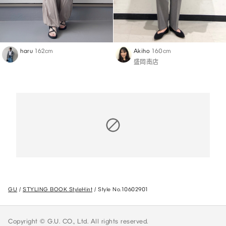
haru
162cm
Akiho
160cm
盛岡南店
GU
STYLING BOOK StyleHint
Style No.10602901
Copyright © G.U. CO., Ltd. All rights reserved.