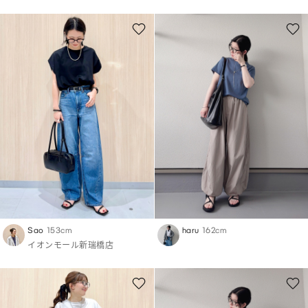
Sao
153cm
haru
162cm
イオンモール新瑞橋店