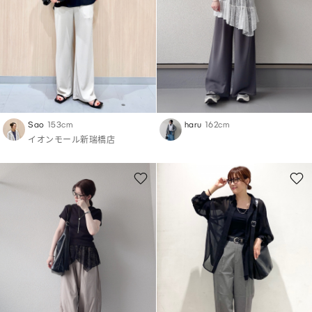
Sao
153cm
haru
162cm
イオンモール新瑞橋店