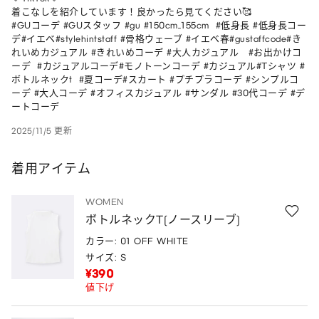
着こなしを紹介しています！良かったら見てください🥰

#GUコーデ #GUスタッフ #gu #150cm_155cm  #低身長 #低身長コー
デ#イエベ#stylehintstaff #骨格ウェーブ #イエベ春#gustaffcode#き
れいめカジュアル #きれいめコーデ #大人カジュアル   #お出かけコ
ーデ  #カジュアルコーデ#モノトーンコーデ #カジュアル#Tシャツ #
ボトルネックt  #夏コーデ#スカート #プチプラコーデ #シンプルコ
ーデ #大人コーデ #オフィスカジュアル #サンダル #30代コーデ #デ
ートコーデ
2025/11/5 更新
着用アイテム
WOMEN
ボトルネックT(ノースリーブ)
カラー: 01 OFF WHITE
サイズ: S
¥390
値下げ