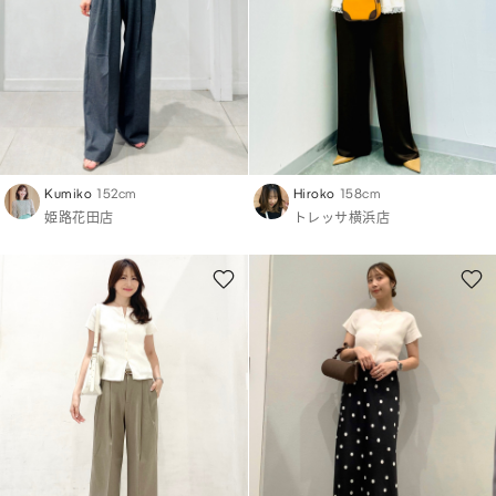
Kumiko
152cm
Hiroko
158cm
姫路花田店
トレッサ横浜店