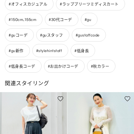
#オフィスカジュアル
#ラッププリーツミディスカート
#150cm_155cm
#30代コーデ
#gu
#guコーデ
#guスタッフ
#gustaffcode
#gu新作
#stylehintstaff
#低身長
#低身長コーデ
#お出かけコーデ
#秋カラー
関連スタイリング