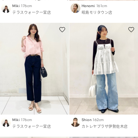
Miki
176cm
Hanami
161cm
テラスウォーク一宮店
昭島モリタウン店
Miki
176cm
Shion
162cm
テラスウォーク一宮店
カトレヤプラザ伊勢佐木店