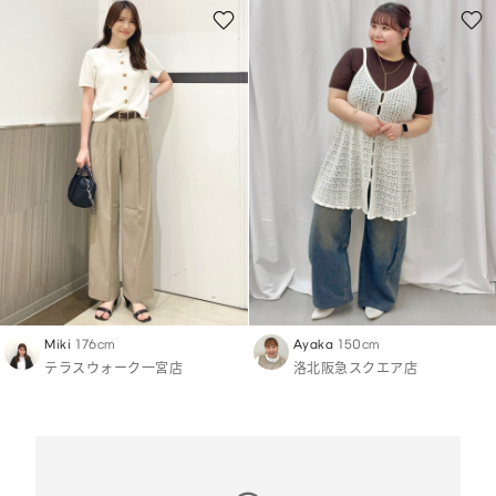
Miki
176cm
Ayaka
150cm
テラスウォーク一宮店
洛北阪急スクエア店