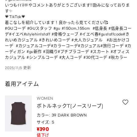
いつもｲｲﾈ🫶やコメントありがとうございます‼︎励みになっておりま
す✨

💗TikTok💗

着こなしを紹介しています！良かったら見てください🥰

#GUコーデ #GUスタッフ #gu #150cm_155cm  #低身長 #低身長コー
デ#イエベ#stylehintstaff #骨格ウェーブ #イエベ春#gustaffcode#き
れいめカジュアル #きれいめコーデ #大人カジュアル   #お出かけコ
ーデ  #カジュアルコーデ#カラーコーデ#カジュアル#旅行コーデ #カ
ーディガン #gu新作 #羽織り#プチプラコーデ #スカート #オフィス
カジュアル #シンプルコーデ #大人コーデ #30代コーデ #秋カラー 
2025/11/5 更新
着用アイテム
WOMEN
ボトルネックT(ノースリーブ)
カラー: 39 DARK BROWN
サイズ: S
¥390
値下げ