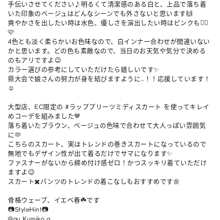
手伝いさせてください♪明るくて清潔感のある白と、上品で落ち着
いた印象のベージュはどんなシーンでも外さないと思います🙌

爽やかさを出したい時は水色、優しさを演出したい時はピンクも🙆‍♀️
🩷

4色とも淡く柔らかいお色味なので、白インナ一合わせが間違いない
かと思います。どの色も素敵なので、当日のお天気や気分で決める
のもアリですよ😉

カラー選びの参考にしていただけたら嬉しいです✨

県大会で娘さんの努力が身を結びますように...！！応援しています！
☺️

大型店、EC限定の #ラッププリーツミディスカート を使ってキレイ
めコーデを組みました🤎

落ち着いたブラウン、ベージュの色味で合わせて大人っぽい雰囲気
に🫶

こちらのスカート、実はトレンドの巻きスカートになっているので
無地でもデザイン性が出て着るだけでサマになります✨

ファスナーがないから締め付け感ゼロ！かつスッキリ着ていただけ
ますよ😉

スカート✖️パンツのトレンドの着こなしもおすすめです🌼

骨格ウェーブ、イエベ春☘️です

📷StyleHint📷

@gu_Kumiko_a
