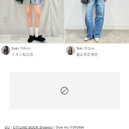
Saki
158cm
Yuki
152cm
イオン松江店
富山天正寺店
GU
STYLING BOOK StyleHint
Style No.11092484