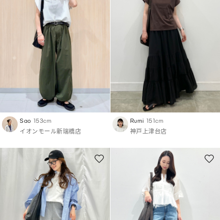
Sao
153cm
Rumi
151cm
イオンモール新瑞橋店
神戸上津台店