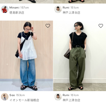
Minami
157cm
Rumi
151cm
徳島新浜店
神戸上津台店
Sao
153cm
Rumi
151cm
イオンモール新瑞橋店
神戸上津台店