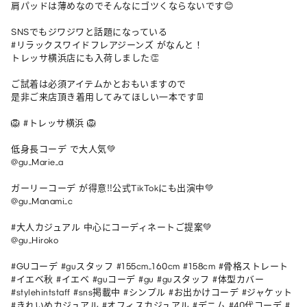
肩パッドは薄めなのでそんなにゴツくならないです😊

SNSでもジワジワと話題になっている

#リラックスワイドフレアジーンズ がなんと！

トレッサ横浜店にも入荷しました👏

ご試着は必須アイテムかとおもいますので

是非ご来店頂き着用してみてほしい一本です👖

🦁 #トレッサ横浜 🦁

低身長コーデ で大人気💚

@gu_Marie_a

ガーリーコーデ が得意‼︎公式TikTokにも出演中💚

@gu_Manami_c

#大人カジュアル 中心にコーディネートご提案💚

@gu_Hiroko

#GUコーデ #guスタッフ #155cm_160cm #158cm #骨格ストレート 
#イエベ秋 #イエベ #guコーデ #gu #guスタッフ #体型カバー 
#stylehintstaff #sns掲載中 #シンプル #お出かけコーデ #ジャケット 
#きれいめカジュアル #オフィスカジュアル #デニム #40代コーデ #