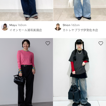
Mayu
163cm
Shion
162cm
イオンモール浦和美園店
カトレヤプラザ伊勢佐木店