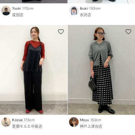
Yuuki
170cm
Ibuki
153cm
成田店
水沢店
Kozue
173cm
Mayu
152cm
室蘭モルエ中島店
神戸上津台店