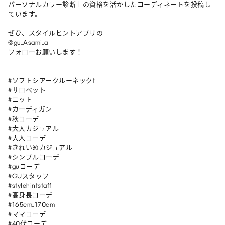
パーソナルカラー診断士の資格を活かしたコーディネートを投稿し
ています。

ぜひ、スタイルヒントアプリの

@gu_Asami_a

フォローお願いします！

#ソフトシアークルーネックt 

#サロペット 

#ニット 

#カーディガン 

#秋コーデ

#大人カジュアル

#大人コーデ

#きれいめカジュアル

#シンプルコーデ

#guコーデ

#GUスタッフ

#stylehintstaff

#高身長コーデ

#165cm_170cm

#ママコーデ

#40代コーデ
