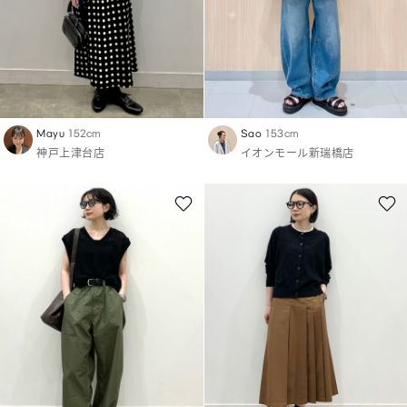
Mayu
152cm
Sao
153cm
神戸上津台店
イオンモール新瑞橋店