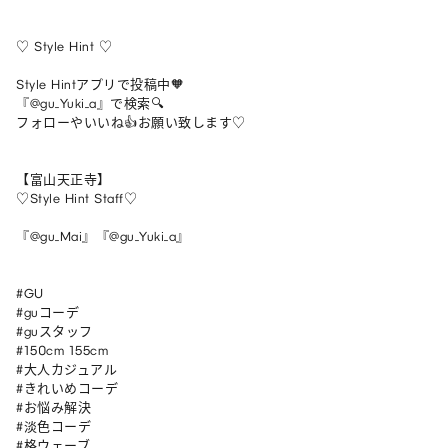
♡ Style Hint ♡

Style Hintアプリで投稿中🧡

『@gu_Yuki_a』で検索🔍

フォローやいいね👍お願い致します♡

【富山天正寺】

♡Style Hint Staff♡

『@gu_Mai』『@gu_Yuki_a』

#GU

#guコーデ

#guスタッフ

#150cm 155cm

#大人カジュアル

#きれいめコーデ

#お悩み解決

#淡色コーデ

#格ウェーブ
