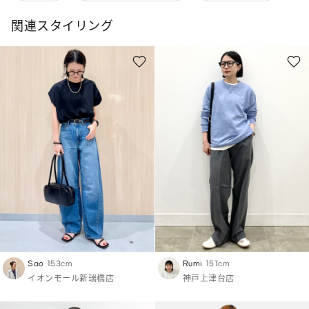
関連スタイリング
Sao
153cm
Rumi
151cm
イオンモール新瑞橋店
神戸上津台店