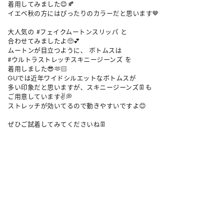
着用してみました😊🍂

イエベ秋の方にはぴったりのカラーだと思います🤎

大人気の #フェイクムートンスリッパ と

合わせてみましたよ🥺💕

ムートンが目立つように、 ボトムスは

#ウルトラストレッチスキニージーンズ を

着用しました😎🫶🏻

GUでは近年ワイドシルエットなボトムスが

多い印象だと思いますが、スキニージーンズ👖も

ご用意しています✌️💭

ストレッチが効いてるので動きやすいですよ😊

ぜひご試着してみてくださいね👖
