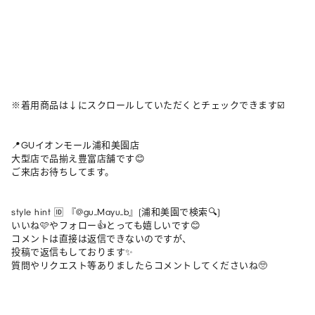
※着用商品は↓にスクロールしていただくとチェックできます☑️

📍GUイオンモール浦和美園店

大型店で品揃え豊富店舗です😊

ご来店お待ちしてます。

style hint 🆔 『@gu_Mayu_b』(浦和美園で検索🔍)

いいね🩷やフォロー👍とっても嬉しいです😊

コメントは直接は返信できないのですが、

投稿で返信もしております✨

質問やリクエスト等ありましたらコメントしてくださいね🥺
