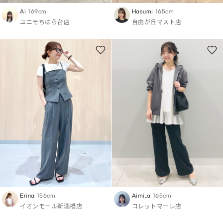
Ai
169cm
Hasumi
165cm
ユニモちはら台店
自由が丘マスト店
Erina
156cm
Aimi_a
165cm
イオンモール新瑞橋店
コレットマーレ店