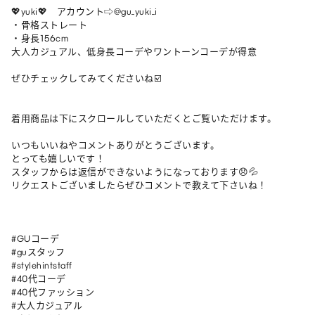
💖yuki💖　アカウント⇨@gu_yuki_i

・骨格ストレート

・身長156cm

大人カジュアル、低身長コーデやワントーンコーデが得意

ぜひチェックしてみてくださいね☑️

着用商品は下にスクロールしていただくとご覧いただけます。

いつもいいねやコメントありがとうございます。

とっても嬉しいです！

スタッフからは返信ができないようになっております😞💦

リクエストございましたらぜひコメントで教えて下さいね！

#GUコーデ

#guスタッフ

#stylehintstaff

#40代コーデ

#40代ファッション

#大人カジュアル
