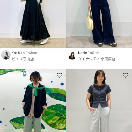
Yoshiko
163cm
Karin
160cm
ピエリ守山店
ダイナシティ 小田原店