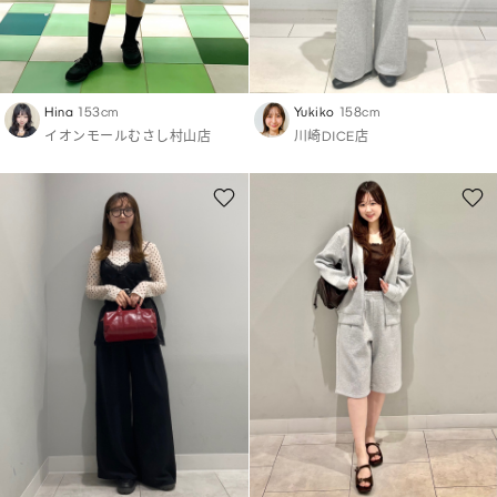
Hina
153cm
Yukiko
158cm
イオンモールむさし村山店
川崎DICE店