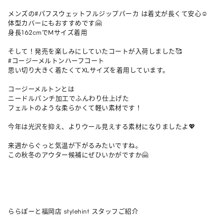
メンズの#パフスウェットフルジップパーカ は着丈が長くて安心☺️

体型カバーにもおすすめです🤗

身長162cmでMサイズ着用

そして！発売を楽しみにしていたコートが入荷しました🥰

#コージーメルトンハーフコート 

思い切り大きく着たくてXLサイズを着用しています。

コージーメルトンとは

ニードルパンチ加工でふんわり仕上げた

フェルトのような柔らかくて軽い素材です！

今年は光沢を抑え、よりウール見えする素材になりましたよ💖

来週からぐっと気温が下がるみたいですね。

この秋冬のアウター候補にぜひいかがですか🤗

ららぽーと福岡店 stylehint スタッフご紹介
