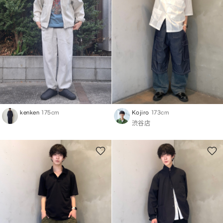
kenken
175cm
Kojiro
173cm
渋谷店