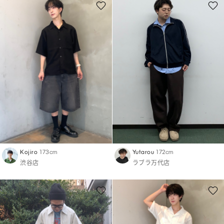
Kojiro
173cm
Yutarou
172cm
渋谷店
ラブラ万代店