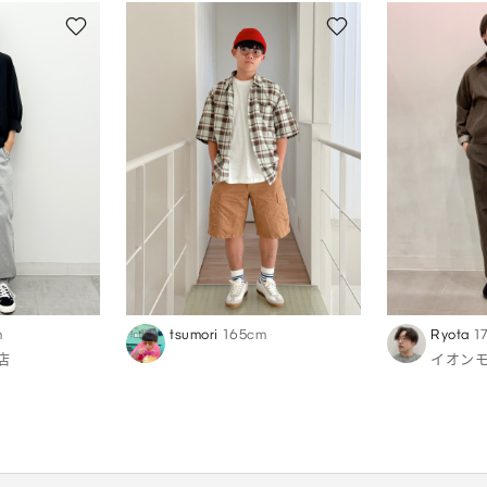
m
tsumori
165cm
Ryota
1
店
イオン