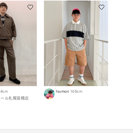
74cm
tsumori
165cm
モール札幌苗穂店