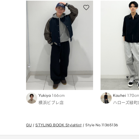
Yukiya
166cm
Kouhei
170c
横浜ビブレ店
ハローズ緑町
GU
STYLING BOOK StyleHint
Style No.11365136