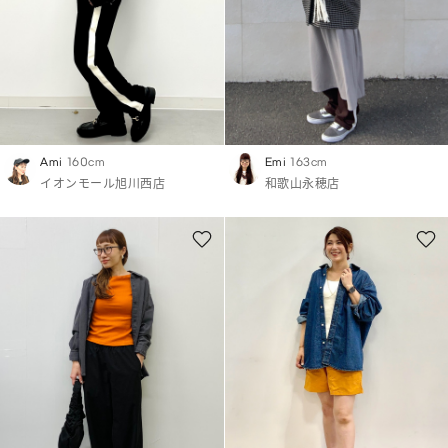
Ami
160cm
Emi
163cm
イオンモール旭川西店
和歌山永穂店