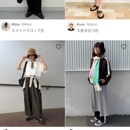
Miho
159cm
Kumi
163cm
カメイドクロック店
久留米合川店