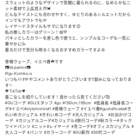
スウェットのようなデザインで気軽に着られるのに、なめらかなニ
ット素材で上品見え🥹💓

どんなテイストにも合わせやすく、ゆとりのあるシルエットだから
インでもアウトでも🫶

レイヤードスタイルもサマになります😉

私の推しカラーはグリーン！🎽💚

パキッとしたカラーを差し色で使うと、シンプルなコーデも一気に
華やかに🥳

着るだけで気分も明るくなるおすすめカラーですよ🌼

骨格ウェーブ、イエベ春☘️です

📷StyleHint📷

@gu_Kumiko_a

いつもｲｲﾈ🫶やコメントありがとうございます‼︎励みになっておりま
す✨

💗TikTok💗

着こなしを紹介しています！良かったら見てください🥰

#GUコーデ #GUスタッフ #gu #150cm_155cm  #低身長 #低身長コー
デ#イエベ#stylehintstaff #骨格ウェーブ #イエベ春#gustaffcode#き
れいめカジュアル #きれいめコーデ #大人カジュアル   #お出かけコ
ーデ  #カジュアルコーデ#カジュアル#旅行コーデ#秋カラー#タック
ワイドパンツ #ニット#レイヤード #冬コーデ#オフィスカジュアル #
大人コーデ #パンツ #カラーコーデ #GU新作 #30代コーデ