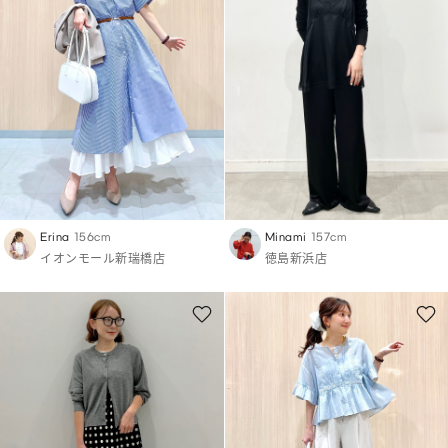
Erina
156cm
Minami
157cm
イオンモール新瑞橋店
徳島新浜店