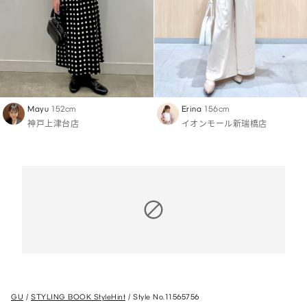
Mayu
152cm
Erina
156cm
神戸上津台店
イオンモール新瑞橋店
GU
STYLING BOOK StyleHint
Style No.11565756