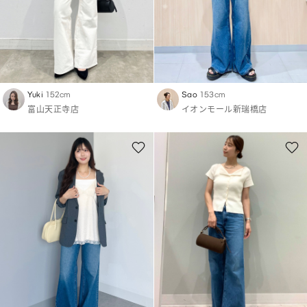
Yuki
152cm
Sao
153cm
富山天正寺店
イオンモール新瑞橋店