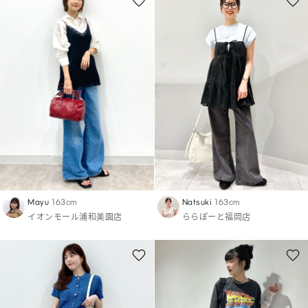
Mayu
163cm
Natsuki
163cm
イオンモール浦和美園店
ららぽーと福岡店