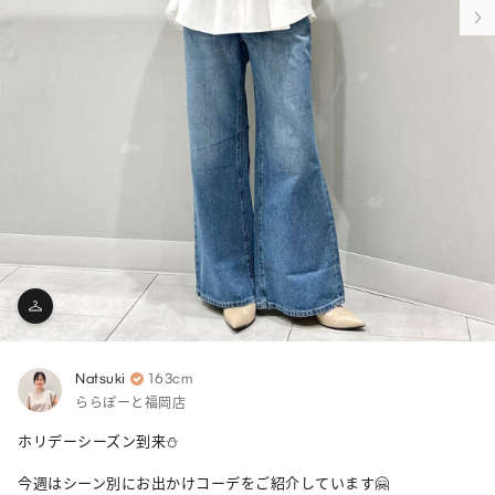
Natsuki
163cm
ららぽーと福岡店
ホリデーシーズン到来⛄️

今週はシーン別にお出かけコーデをご紹介しています🤗
