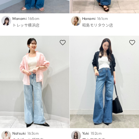
Manami
165cm
Hanami
161cm
トレッサ横浜店
昭島モリタウン店
Natsuki
163cm
Yuki
152cm