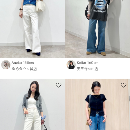
Asuka
158cm
Keika
160cm
ゆめタウン呉店
天王寺MIO店