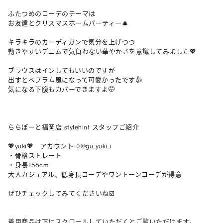
ふたつめのコーデのテーマは

お友達とクリスマスホームパーティー🎄

キラキラのカーディガンで気分を上げつつ

動きやすいデニムで気負わない華やかさを意識してみました💖

ブラウスはインしてもいいのですが

出すとペプラム風になって可愛かったです👍

気になる下腹もカバーできますよ🤭

ららぽーと福岡店 stylehint スタッフご紹介

💖yuki💖　アカウント⇨@gu_yuki_i

・骨格ストレート

・身長156cm

大人カジュアル、低身長コーデやワントーンコーデが得意

ぜひチェックしてみてくださいね☑️

着用商品は下にスクロールしていただくとご覧いただけます。
