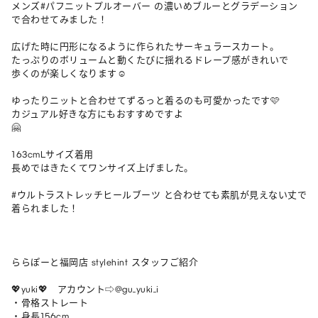
メンズ#パフニットプルオーバー の濃いめブルーとグラデーション
で合わせてみました！

広げた時に円形になるように作られたサーキュラースカート。

たっぷりのボリュームと動くたびに揺れるドレープ感がきれいで

歩くのが楽しくなります☺️

ゆったりニットと合わせてずるっと着るのも可愛かったです🩷

カジュアル好きな方にもおすすめですよ

🤗

163cmLサイズ着用

長めではきたくてワンサイズ上げました。

#ウルトラストレッチヒールブーツ と合わせても素肌が見えない丈で
着られました！

ららぽーと福岡店 stylehint スタッフご紹介

💖yuki💖　アカウント⇨@gu_yuki_i

・骨格ストレート

・身長156cm
