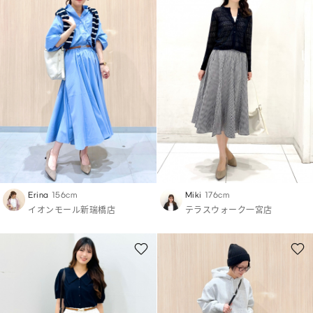
Erina
156cm
Miki
176cm
イオンモール新瑞橋店
テラスウォーク一宮店