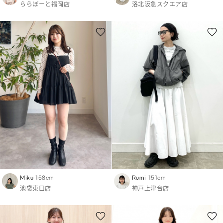
ららぽーと福岡店
洛北阪急スクエア店
Miku
158cm
Rumi
151cm
池袋東口店
神戸上津台店