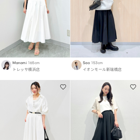
Manami
165cm
Sao
153cm
トレッサ横浜店
イオンモール新瑞橋店