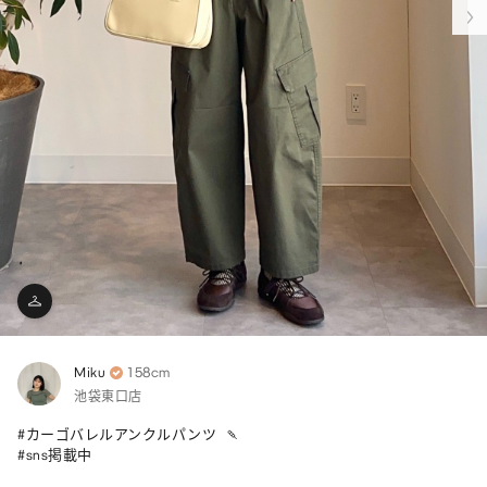
Miku
158cm
池袋東口店
#カーゴバレルアンクルパンツ  🍡

#sns掲載中 
