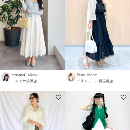
Manami
165cm
Erina
156cm
トレッサ横浜店
イオンモール新瑞橋店