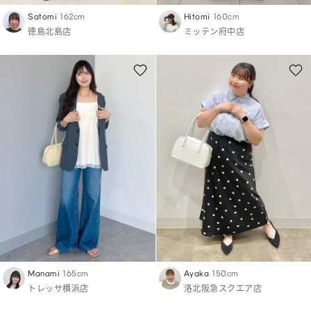
Satomi
162cm
Hitomi
160cm
徳島北島店
ミッテン府中店
Manami
165cm
Ayaka
150cm
トレッサ横浜店
洛北阪急スクエア店