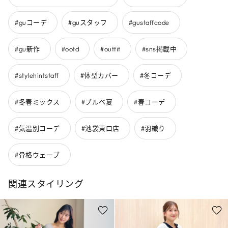
#guコーデ
#guスタッフ
#gustaffcode
#gu新作
#ootd
#outfit
#sns掲載中
#stylehintstaff
#体型カバー
#冬コーデ
#冬春ミックス
#ブルベ夏
#春コーデ
#気温別コーデ
#池袋東口店
#羽織り
#骨格ウェーブ
関連スタイリング