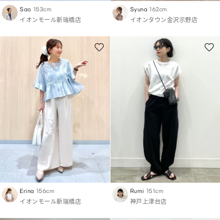
Sao
153cm
Syuna
162cm
イオンモール新瑞橋店
イオンタウン金沢示野店
Erina
156cm
Rumi
151cm
イオンモール新瑞橋店
神戸上津台店