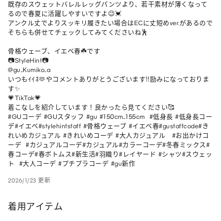
既存のスウェットバレルレッグパンツより、若干素材が薄くなって
るので春夏に活躍しやすいですよ😉💓

アンクル丈でよりスッキリ履きたい場合はECに丈短めver.があるので
そちらも併せてチェックしてみてくださいね🕺

骨格ウェーブ、イエベ春☘️です

📷StyleHint📷

@gu_Kumiko_a

いつもｲｲﾈ🫶やコメントありがとうございます‼︎励みになっておりま
す✨

💗TikTok💗

着こなしを紹介しています！良かったら見てください🥰

#GUコーデ #GUスタッフ #gu #150cm_155cm  #低身長 #低身長コー
デ#イエベ#stylehintstaff #骨格ウェーブ #イエベ春#gustaffcode#き
れいめカジュアル #きれいめコーデ #大人カジュアル   #お出かけコ
ーデ  #カジュアルコーデ#カジュアル#カラーコーデ#冬春ミックス#
春コーデ#春ボトムス#新生活#羽織り#レイヤード #シャツ#スウェッ
ト  #大人コーデ #プチプラコーデ #gu新作
2026/1/23 更新
着用アイテム