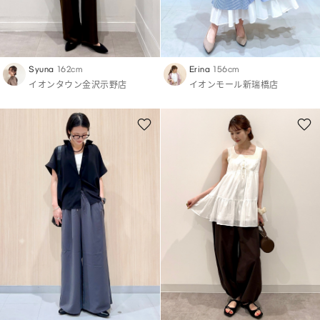
Syuna
162cm
Erina
156cm
イオンタウン金沢示野店
イオンモール新瑞橋店