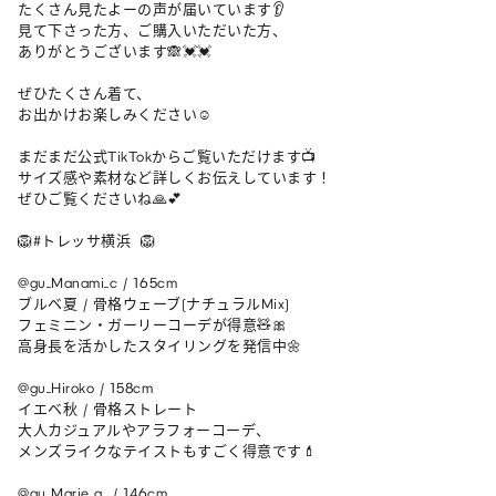
たくさん見たよーの声が届いています👂

見て下さった方、ご購入いただいた方、

ありがとうございます🙈💓💓

ぜひたくさん着て、

お出かけお楽しみください☺️

まだまだ公式TikTokからご覧いただけます📺

サイズ感や素材など詳しくお伝えしています！

ぜひご覧くださいね🙏💕

🦁#トレッサ横浜  🦁

@gu_Manami_c / 165cm 

ブルベ夏 / 骨格ウェーブ(ナチュラルMix)

フェミニン・ガーリーコーデが得意🧸🎀

高身長を活かしたスタイリングを発信中🌼

@gu_Hiroko / 158cm 

イエベ秋 / 骨格ストレート

大人カジュアルやアラフォーコーデ、

メンズライクなテイストもすごく得意です💄

@gu_Marie_a  / 146cm 
