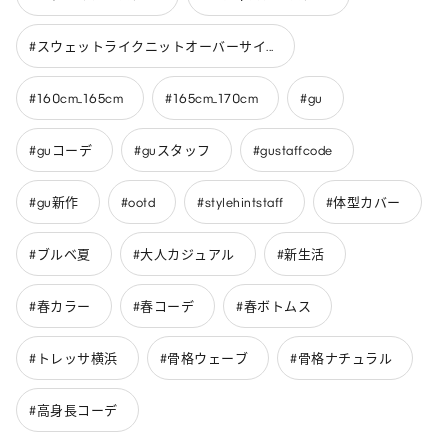
#スウェットライクニットオーバーサイ...
#160cm_165cm
#165cm_170cm
#gu
#guコーデ
#guスタッフ
#gustaffcode
#gu新作
#ootd
#stylehintstaff
#体型カバー
#ブルベ夏
#大人カジュアル
#新生活
#春カラー
#春コーデ
#春ボトムス
#トレッサ横浜
#骨格ウェーブ
#骨格ナチュラル
#高身長コーデ