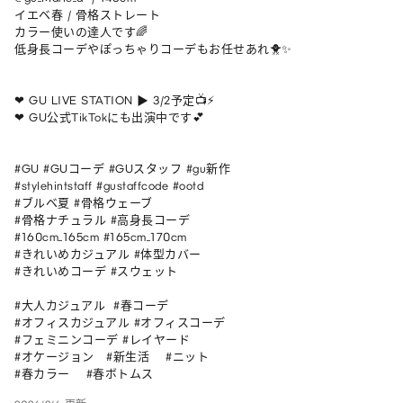
イエベ春 / 骨格ストレート

カラー使いの達人です🌈

低身長コーデやぽっちゃりコーデもお任せあれ🐥✨

❤︎ GU LIVE STATION ▶︎ 3/2予定📺⚡️

❤︎ GU公式TikTokにも出演中です💕

#GU #GUコーデ #GUスタッフ #gu新作

#stylehintstaff #gustaffcode #ootd

#ブルベ夏 #骨格ウェーブ 

#骨格ナチュラル #高身長コーデ 

#160cm_165cm #165cm_170cm 

#きれいめカジュアル #体型カバー 

#きれいめコーデ #スウェット       

#大人カジュアル  #春コーデ              

#オフィスカジュアル #オフィスコーデ   

#フェミニンコーデ #レイヤード    

#オケージョン   #新生活    #ニット      

#春カラー    #春ボトムス