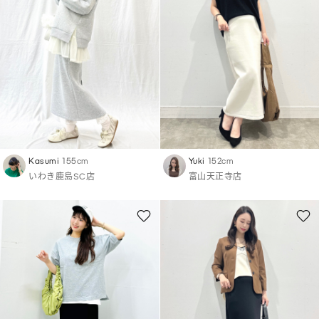
Kasumi
155cm
Yuki
152cm
いわき鹿島SC店
富山天正寺店