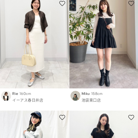
Rie
160cm
Miku
158cm
イーアス春日井店
池袋東口店