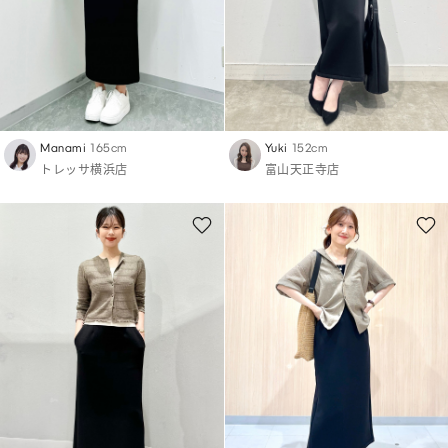
Manami
165cm
Yuki
152cm
トレッサ横浜店
富山天正寺店