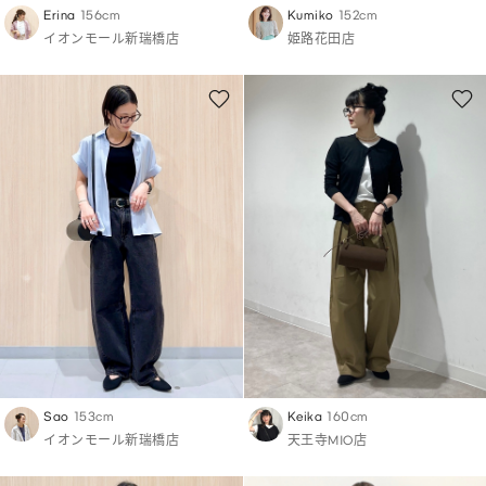
Erina
156cm
Kumiko
152cm
イオンモール新瑞橋店
姫路花田店
Sao
153cm
Keika
160cm
イオンモール新瑞橋店
天王寺MIO店