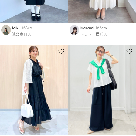
Miku
158cm
Manami
165cm
池袋東口店
トレッサ横浜店