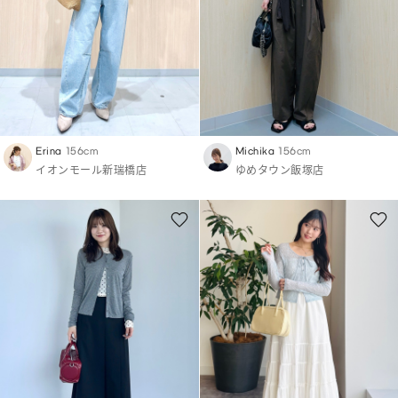
Erina
156cm
Michika
156cm
イオンモール新瑞橋店
ゆめタウン飯塚店