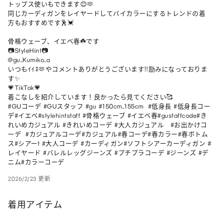
トップス使いもできます😊🫶

同じカーディガンをレイヤードしてバイカラーにするトレンドの着
方もおすすめです🕺💓

骨格ウェーブ、イエベ春☘️です

📷StyleHint📷

@gu_Kumiko_a

いつもｲｲﾈ🫶やコメントありがとうございます‼︎励みになっておりま
す✨

💗TikTok💗

着こなしを紹介しています！良かったら見てください🥰

#GUコーデ #GUスタッフ #gu #150cm_155cm  #低身長 #低身長コー
デ#イエベ#stylehintstaff #骨格ウェーブ #イエベ春#gustaffcode#き
れいめカジュアル #きれいめコーデ #大人カジュアル   #お出かけコ
ーデ  #カジュアルコーデ#カジュアル#春コーデ#春カラー#春ボトム
ス#シアーt #大人コーデ #カーディガン#ソフトシアーカーディガン #
レイヤード #バレルレッグジーンズ #プチプラコーデ #ジーンズ #デ
ニム#カラーコーデ
2026/2/23 更新
着用アイテム