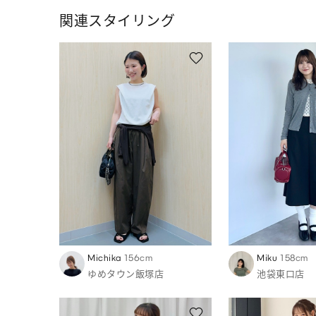
関連スタイリング
Michika
156cm
Miku
158cm
ゆめタウン飯塚店
池袋東口店