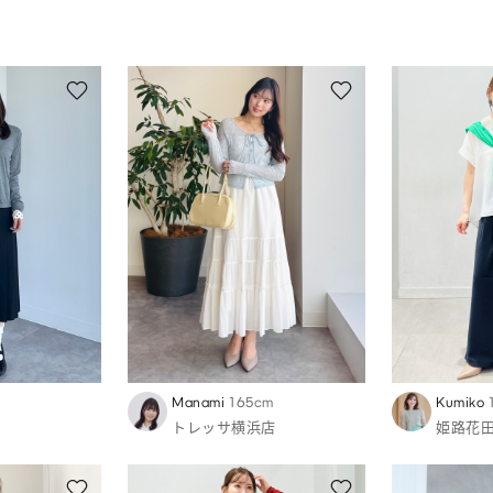
Manami
165cm
Kumiko
トレッサ横浜店
姫路花