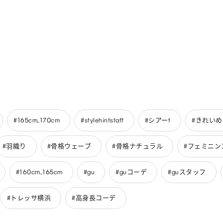
#165cm_170cm
#stylehintstaff
#シアーt
#きれい
#羽織り
#骨格ウェーブ
#骨格ナチュラル
#フェミニン
#160cm_165cm
#gu
#guコーデ
#guスタッフ
#トレッサ横浜
#高身長コーデ