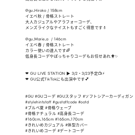
@gu_Hiroko / 158cm 

イエベ秋 / 骨格ストレート

大人カジュアルやアラフォーコーデ、

メンズライクなテイストもすごく得意です💄

@gu_Marie_a  / 146cm 

イエベ春 / 骨格ストレート

カラー使いの達人です🌈

低身長コーデやぽっちゃりコーデもお任せあれ🐥✨

❤︎ GU LIVE STATION ▶︎ 3/2・3/23予定📺⚡️

❤︎ GU公式TikTokにも出演中です💕

#GU #GUコーデ #GUスタッフ #ソフトシアーカーディガン

#stylehintstaff #gustaffcode #ootd

#ブルベ夏 #骨格ウェーブ 

#骨格ナチュラル #高身長コーデ 

#160cm_165cm #165cm_170cm 

#きれいめカジュアル #体型カバー 

#きれいめコーデ #デートコーデ    
