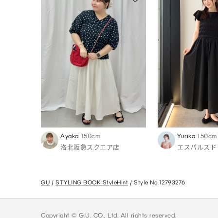
Ayaka
150cm
Yurika
150cm
洛北阪急スクエア店
エスパルスド
GU
STYLING BOOK StyleHint
Style No.12793276
Copyright © G.U. CO., Ltd. All rights reserved.