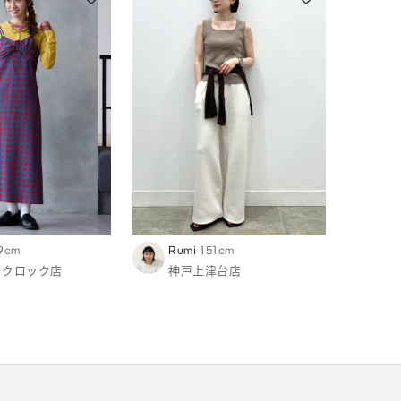
9cm
Rumi
151cm
ドクロック店
神戸上津台店