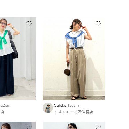
152cm
Satoko
158cm
田店
イオンモール四條畷店