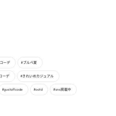
めコーデ
#ブルベ夏
コーデ
#きれいめカジュアル
#gustaffcode
#ootd
#sns掲載中