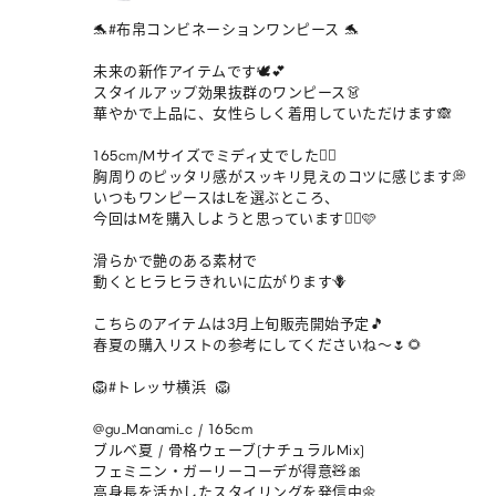
🐬#布帛コンビネーションワンピース 🐬

未来の新作アイテムです🕊️💕

スタイルアップ効果抜群のワンピース👗

華やかで上品に、女性らしく着用していただけます🙈

165cm/Mサイズでミディ丈でした🙋‍♀️

胸周りのピッタリ感がスッキリ見えのコツに感じます💭

いつもワンピースはLを選ぶところ、

今回はMを購入しようと思っています🙆‍♀️🩷

滑らかで艶のある素材で

動くとヒラヒラきれいに広がります🪻

こちらのアイテムは3月上旬販売開始予定🎵

春夏の購入リストの参考にしてくださいね〜🌷🌻

🦁#トレッサ横浜  🦁

@gu_Manami_c / 165cm 

ブルベ夏 / 骨格ウェーブ(ナチュラルMix)

フェミニン・ガーリーコーデが得意🧸🎀

高身長を活かしたスタイリングを発信中🌼
