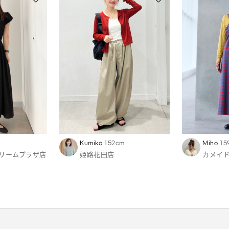
Kumiko
152cm
Miho
15
リームプラザ店
姫路花田店
カメイ