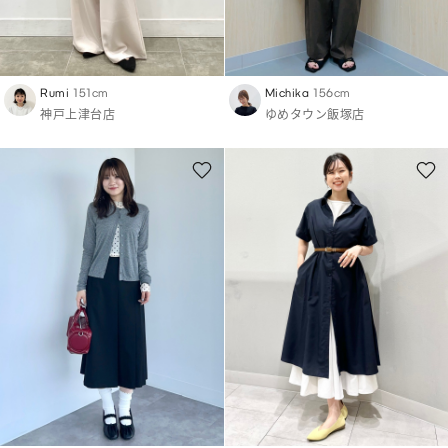
Rumi
151cm
Michika
156cm
神戸上津台店
ゆめタウン飯塚店