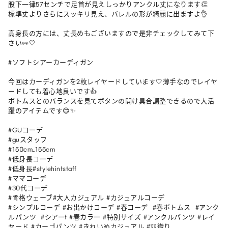
股下一律57センチで足首が見えしっかりアンクル丈になります👏

標準丈よりさらにスッキリ見え、バレルの形が綺麗に出ますよ👌

高身長の方には、丈長めもございますので是非チェックしてみて下
さい👀🤍

#ソフトシアーカーディガン 

今回はカーディガンを2枚レイヤードしています🤍薄手なのでレイヤ
ードしても着心地良いです👍

ボトムスとのバランスを見てボタンの開け具合調整できるので大活
躍のアイテムです😊✨

#GUコーデ

#guスタッフ

#150cm_155cm

#低身長コーデ

#低身長#stylehintstaff 

#ママコーデ

#30代コーデ

#骨格ウェーブ#大人カジュアル #カジュアルコーデ

#シンプルコーデ #お出かけコーデ #春コーデ  #春ボトムス  #アンク
ルパンツ  #シアーt #春カラー #特別サイズ #アンクルパンツ #レイ
ヤード #カーゴパンツ #きれいめカジュアル #羽織り 
