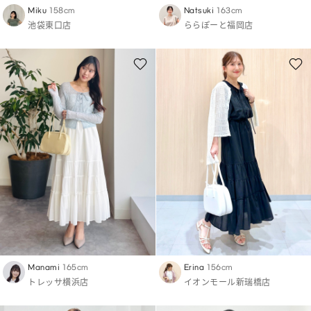
Miku
158cm
Natsuki
163cm
池袋東口店
ららぽーと福岡店
Manami
165cm
Erina
156cm
トレッサ横浜店
イオンモール新瑞橋店