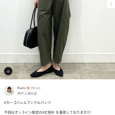
Rumi
151cm
神戸上津台店
#カーゴバレルアンクルパンツ 

今回はオンライン限定の#丈短め を着用しております🙆‍♀️
