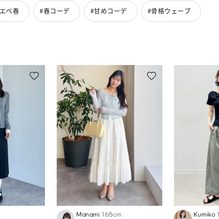
イエベ春
#春コーデ
#甘めコーデ
#骨格ウェーブ
Manami
165cm
Kumiko