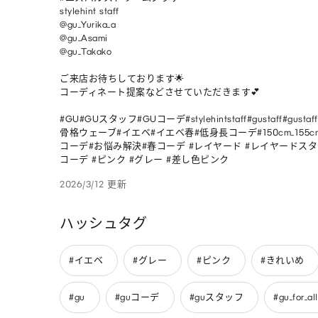
stylehint staff

@gu_Yurika_a

@gu_Asami

@gu_Takako

ご来店お待ちしております🌟

コーディネート提案などさせていただきます💕

#GU#GUスタッフ#GUコーデ#stylehintstaff#gustaff#gustaffco
骨格ウェーブ#イエベ#イエベ春#低身長コーデ#150cm_155
コーデ#お悩み解決#春コーデ #レイヤード #レイヤードスタ
コーデ #ピンク #グレー #差し色ピンク
2026/3/12 更新
ハッシュタグ
#イエベ
#グレー
#ピンク
#きれいめ
#gu
#guコーデ
#guスタッフ
#gu_for_all