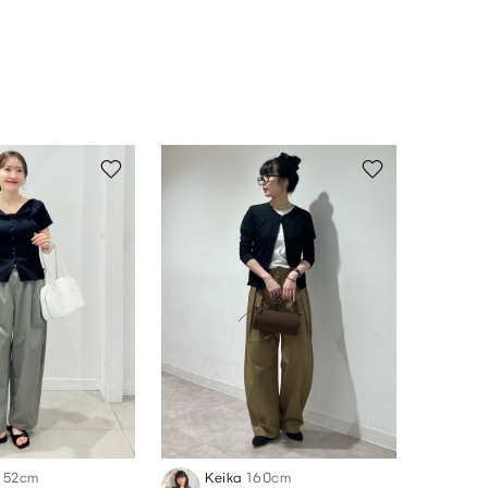
152cm
Keika
160cm