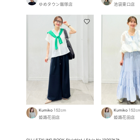
ゆめタウン飯塚店
池袋東口店
Kumiko
152cm
Kumiko
152c
姫路花田店
姫路花田店
GU
STYLING BOOK StyleHint
Style No.13092676