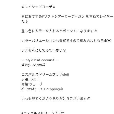
🌷レイヤードコーデ🌷

春におすすめ#ソフトシアーカーディガン を重ねてレイヤ
た♪

差し色にカラーを入れるとポイントになります🌸

カラーバリエーションも豊富ですので組み合わせも自由💓

是非参考にしてみて下さい🫧

----style hint account----

🍒@gu_Asami🍒

エスパルスドリームプラザstaff

身長:152cm

骨格:ウェーブ

ﾊﾟｰｿﾅﾙｶﾗｰ:イエベSpring🌸

いつも見てくださりありがとうございます💕

#エスパルスドリームプラザ
