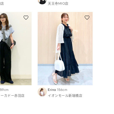
田店
天王寺MIO店
159cm
Erina
156cm
ヨーカドー赤羽店
イオンモール新瑞橋店