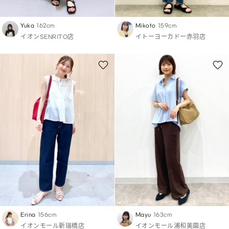
Yuka
162cm
Mikoto
159cm
イオンSENRITO店
イトーヨーカドー赤羽店
Erina
156cm
Mayu
163cm
イオンモール新瑞橋店
イオンモール浦和美園店