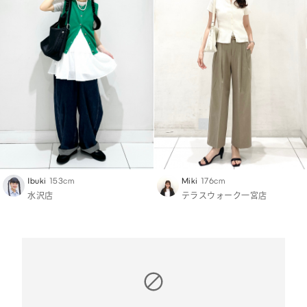
Ibuki
153cm
Miki
176cm
水沢店
テラスウォーク一宮店