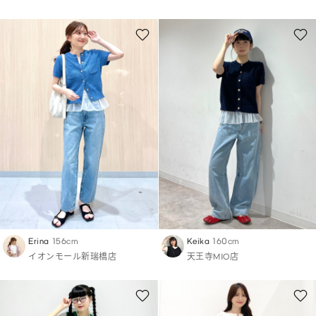
Erina
156cm
Keika
160cm
イオンモール新瑞橋店
天王寺MIO店