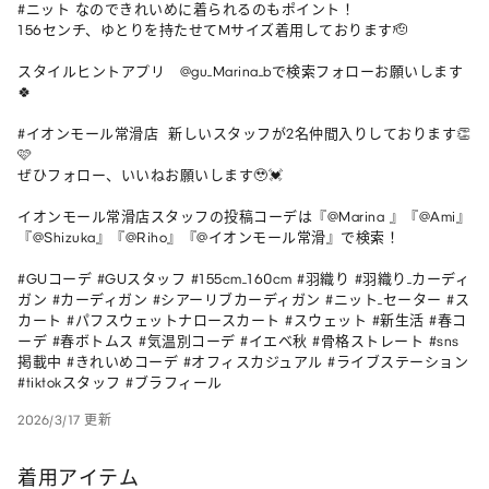
#ニット なのできれいめに着られるのもポイント！

156センチ、ゆとりを持たせてMサイズ着用しております🫡

スタイルヒントアプリ　@gu_Marina_bで検索フォローお願いします
🍀

#イオンモール常滑店  新しいスタッフが2名仲間入りしております👏
🩷

ぜひフォロー、いいねお願いします🥹💓

イオンモール常滑店スタッフの投稿コーデは『@Marina 』『@Ami』
『@Shizuka』『@Riho』『@イオンモール常滑』で検索！

#GUコーデ #GUスタッフ #155cm_160cm #羽織り #羽織り_カーディ
ガン #カーディガン #シアーリブカーディガン #ニット_セーター #ス
カート #パフスウェットナロースカート #スウェット #新生活 #春コ
ーデ #春ボトムス #気温別コーデ #イエベ秋 #骨格ストレート #sns
掲載中 #きれいめコーデ #オフィスカジュアル #ライブステーション 
#tiktokスタッフ #ブラフィール
2026/3/17 更新
着用アイテム