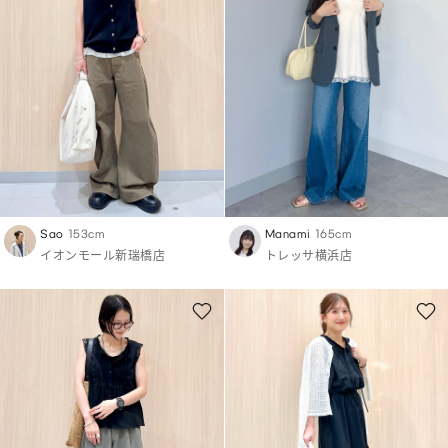
Sao
153cm
Manami
165cm
イオンモール新瑞橋店
トレッサ横浜店