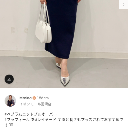
Marina
156cm
イオンモール常滑店
#ペプラムニットプルオーバー 

#ブラフィール を#レイヤード すると長さもプラスされておすすめで
す🙆‍♀️
