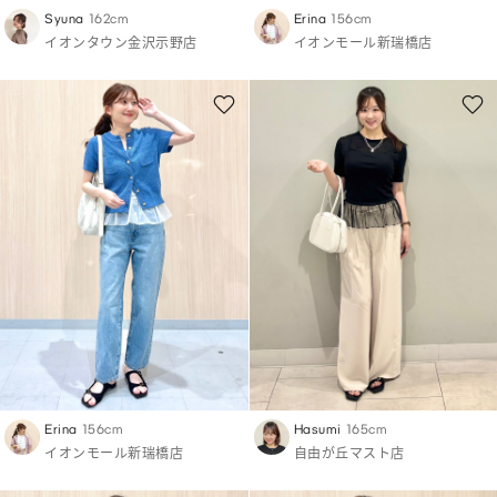
Syuna
162cm
Erina
156cm
イオンタウン金沢示野店
イオンモール新瑞橋店
Erina
156cm
Hasumi
165cm
イオンモール新瑞橋店
自由が丘マスト店