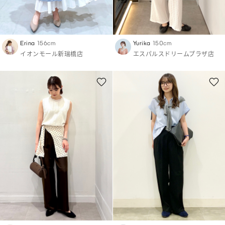
Erina
156cm
Yurika
150cm
イオンモール新瑞橋店
エスパルスドリームプラザ店