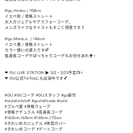
@gu_Hiroko / 158cm 

イエベ秋 / 骨格ストレート

大人カジュアルやアラフォーコーデ、

メンズライクなテイストもすごく得意です💄

@gu_Marie_a  / 146cm 

イエベ春 / 骨格ストレート

カラー使いの達人です🌈

低身長コーデやぽっちゃりコーデもお任せあれ🐥✨

❤︎ GU LIVE STATION ▶︎ 3/2・3/23予定📺⚡️

❤︎ GU公式TikTokにも出演中です💕

#GU #GUコーデ #GUスタッフ #gu新作

#stylehintstaff #gustaffcode #ootd

#ブルベ夏 #骨格ウェーブ 

#骨格ナチュラル #高身長コーデ 

#160cm_165cm #165cm_170cm 

#きれいめカジュアル #体型カバー 

#きれいめコーデ #デートコーデ    
