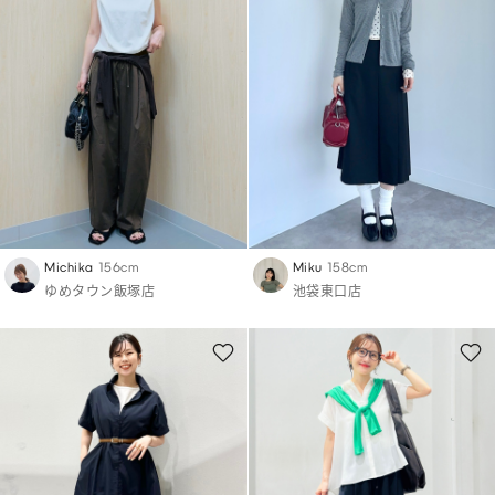
Michika
156cm
Miku
158cm
ゆめタウン飯塚店
池袋東口店