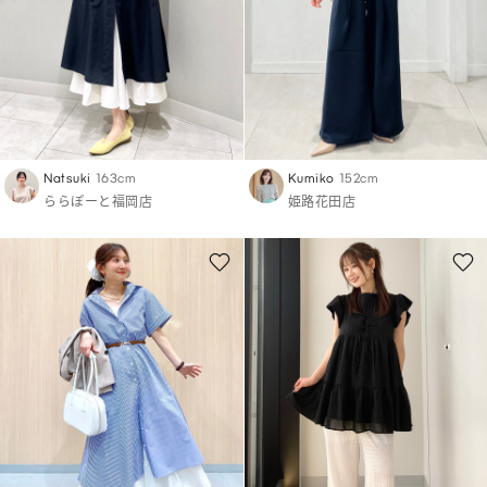
Natsuki
163cm
Kumiko
152cm
ららぽーと福岡店
姫路花田店