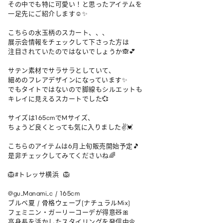
その中でも特に可愛い！と思ったアイテムを

一足先にご紹介します☺️✨

こちらの水玉柄のスカート、、、

展示会情報をチェックして下さった方は

注目されていたのではないでしょうか🙈💕

サテン素材でサラサラとしていて、

細めのフレアデザインになっています✨

でもタイトではないので脚線もシルエットも

キレイに見えるスカートでした💞

サイズは165cmでMサイズ、

ちょうど良くとっても気に入りました✌️💓

こちらのアイテムは6月上旬販売開始予定🎵

是非チェックしてみてくださいね🌈

🦁#トレッサ横浜  🦁

@gu_Manami_c / 165cm 

ブルベ夏 / 骨格ウェーブ(ナチュラルMix)

フェミニン・ガーリーコーデが得意🧸🎀

高身長を活かしたスタイリングを発信中🌼
