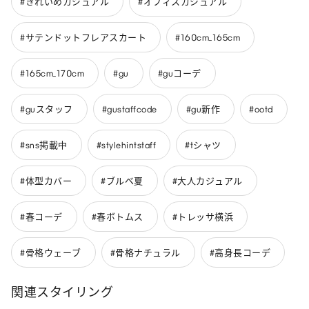
#きれいめカジュアル
#オフィスカジュアル
#サテンドットフレアスカート
#160cm_165cm
#165cm_170cm
#gu
#guコーデ
#guスタッフ
#gustaffcode
#gu新作
#ootd
#sns掲載中
#stylehintstaff
#tシャツ
#体型カバー
#ブルベ夏
#大人カジュアル
#春コーデ
#春ボトムス
#トレッサ横浜
#骨格ウェーブ
#骨格ナチュラル
#高身長コーデ
関連スタイリング