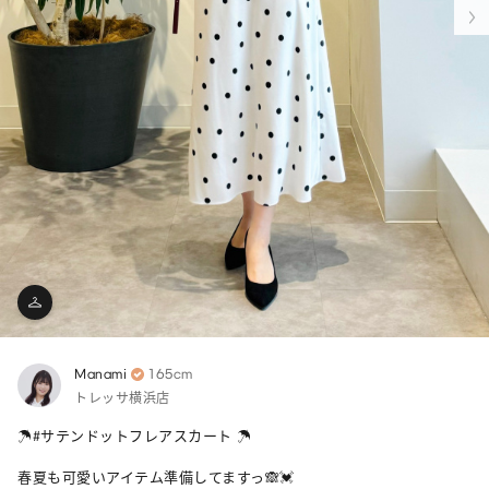
Manami
165cm
トレッサ横浜店
☂️#サテンドットフレアスカート ☂️

春夏も可愛いアイテム準備してますっ🙈💓
