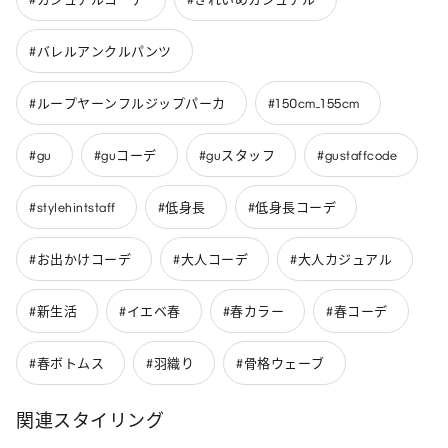
#バレルアンクルパンツ
#ループヤーンフルジップパーカ
#150cm_155cm
#gu
#guコーデ
#guスタッフ
#gustaffcode
#stylehintstaff
#低身長
#低身長コーデ
#お出かけコーデ
#大人コーデ
#大人カジュアル
#新生活
#イエベ春
#春カラー
#春コーデ
#春ボトムス
#羽織り
#骨格ウェーブ
関連スタイリング