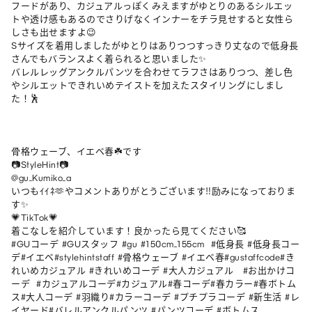
フードがあり、カジュアルっぽくみえますがゆとりのあるシルエッ
トや透け感もあるのでさりげなくインナーをチラ見せすると女性ら
しさも出せますよ😉

Sサイズを着用しましたがゆとりはありつつすっきり丈なので低身長
さんでもバランスよく着られると思いました✨

バレルレッグアンクルパンツを合わせてラフさはありつつ、差し色
やシルエットできれいめテイストを加えたスタイリングにしまし
た！🕺

骨格ウェーブ、イエベ春☘️です

📷StyleHint📷

@gu_Kumiko_a

いつもｲｲﾈ🫶やコメントありがとうございます‼︎励みになっておりま
す✨

💗TikTok💗

着こなしを紹介しています！良かったら見てください🥰

#GUコーデ #GUスタッフ #gu #150cm_155cm  #低身長 #低身長コー
デ#イエベ#stylehintstaff #骨格ウェーブ #イエベ春#gustaffcode#き
れいめカジュアル #きれいめコーデ #大人カジュアル   #お出かけコ
ーデ  #カジュアルコーデ#カジュアル#春コーデ#春カラー#春ボトム
ス#大人コーデ #羽織り#カラーコーデ #プチプラコーデ #新生活 #レ
イヤード#バレルアンクルパンツ #パンツコーデ #ボトムス