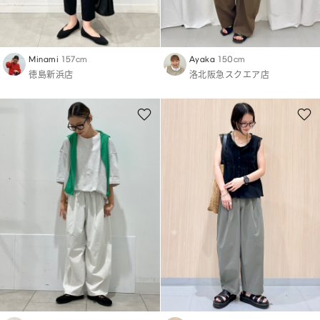
Minami
157cm
Ayaka
150cm
徳島新浜店
洛北阪急スクエア店