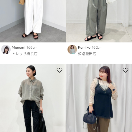
Manami
165cm
Kumiko
152cm
トレッサ横浜店
姫路花田店