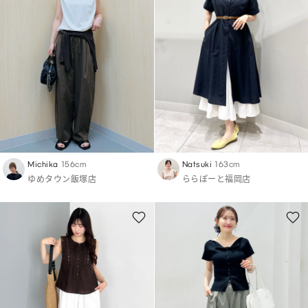
Michika
156cm
Natsuki
163cm
ゆめタウン飯塚店
ららぽーと福岡店