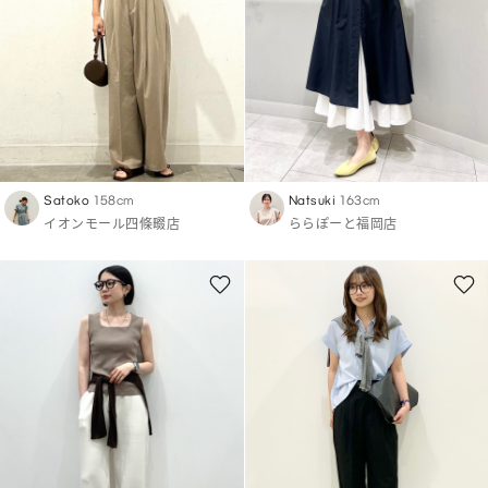
Satoko
158cm
Natsuki
163cm
イオンモール四條畷店
ららぽーと福岡店