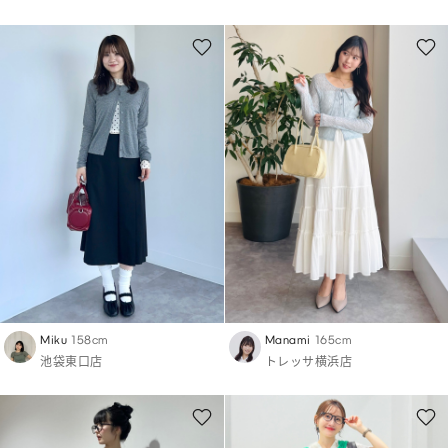
Miku
158cm
Manami
165cm
池袋東口店
トレッサ横浜店