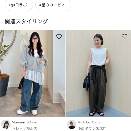
#guコラボ
#星のカービィ
関連スタイリング
Manami
165cm
Michika
156cm
トレッサ横浜店
ゆめタウン飯塚店