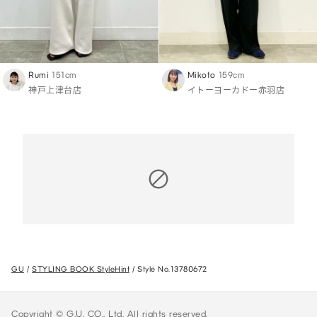
Rumi
151cm
Mikoto
159cm
神戸上津台店
イトーヨーカドー赤羽店
GU
STYLING BOOK StyleHint
Style No.13780672
Copyright © G.U. CO., Ltd. All rights reserved.