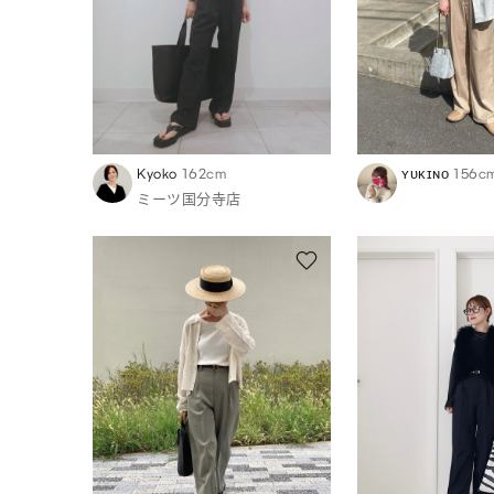
Kyoko
162cm
ʏᴜᴋɪɴᴏ
156c
ミーツ国分寺店