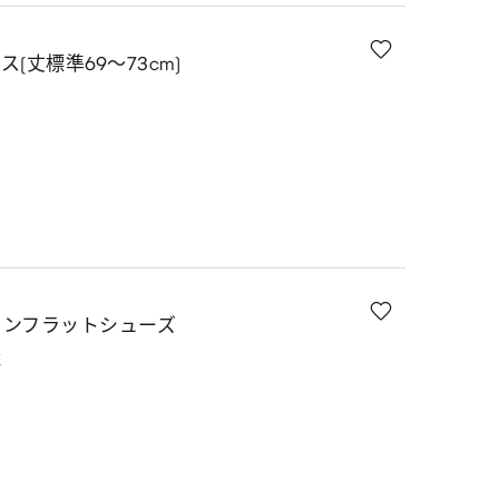
(丈標準69～73cm)
ォンフラットシューズ
K