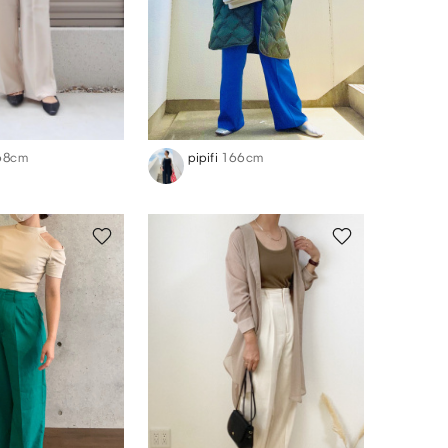
68cm
pipifi
166cm