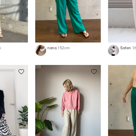
m
nana
152cm
Saten
1