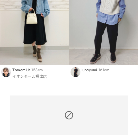
Tomomi_h
153cm
lunayumi
161cm
イオンモール福津店