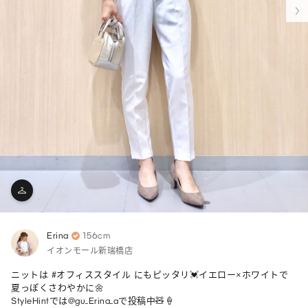
Erina
156cm
イオンモール新瑞橋店
ニットは #オフィススタイル にもピッタリ💓イエロー×ホワイトで
夏っぽくさわやかに🌼

StyleHintでは@gu_Erina_aで投稿中🧸🍦
