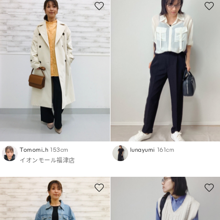
Tomomi_h
153cm
lunayumi
161cm
イオンモール福津店