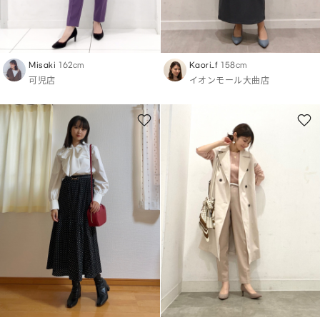
Misaki
162cm
Kaori_f
158cm
可児店
イオンモール大曲店