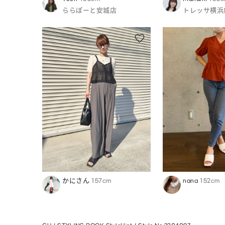
ららぽーと安城店
トレッサ横浜
かにさん
157cm
nana
152cm