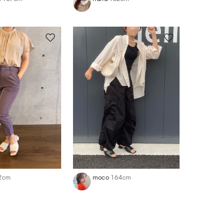
2cm
moco
164cm