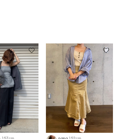
ん
157cm
nana
152cm