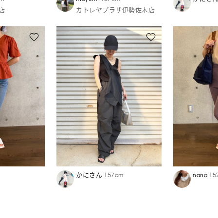
店
カトレヤプラザ伊勢佐木店
かにさん
157cm
nana
15