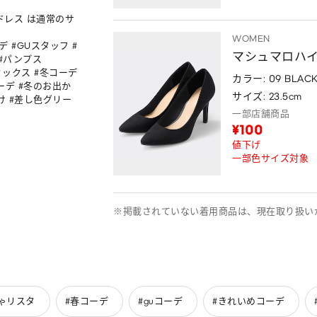
ドレス は通常のサ
WOMEN
 #GUスタッフ #
マシュマロハ
#パンプス 
ミックス #冬コーデ 
カラー: 09 BLAC
ーデ #冬のお出か
サイズ: 23.5cm
け #差し色グリー
一部店舗商品
¥100
値下げ
一部色サイズ対象
※掲載されていない着用商品は、現在取り扱い
ゃリスタ
#春コーデ
#guコーデ
#きれいめコーデ