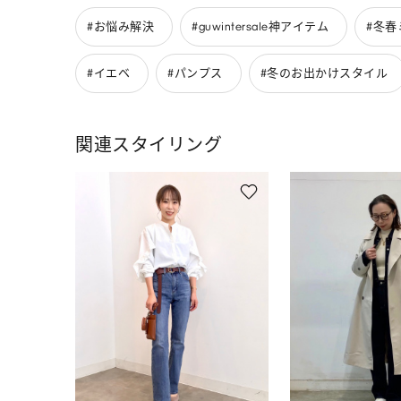
#お悩み解決
#guwintersale神アイテム
#冬春
#イエベ
#パンプス
#冬のお出かけスタイル
関連スタイリング