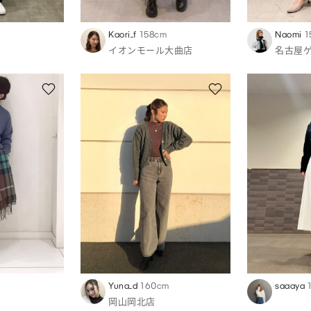
Kaori_f
158cm
Naomi
1
イオンモール大曲店
名古屋
Yuna_d
160cm
saaaya
岡山岡北店