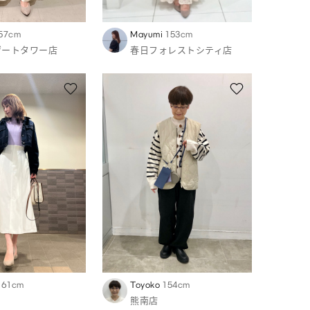
57cm
Mayumi
153cm
ゲートタワー店
春日フォレストシティ店
161cm
Toyoko
154cm
熊南店