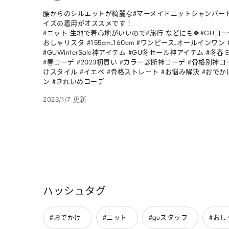
腰からのシルエットが綺麗な#マーメイドニットジャンパー
イズの着用がオススメです！

#ニット 生地で着心地がいいので#旅行 などにも🍀#GUコーデ
おしゃリスタ #155cm_160cm #ワンピース_オールインワン 
#GUWinterSale神アイテム #GU冬セール神アイテム #冬春
#春コーデ #2023初買い #カラー診断神コーデ #骨格別神コ
けスタイル #イエベ #骨格ストレート #お悩み解決 #おでか
ン #きれいめコーデ
2023/1/7 更新
ハッシュタグ
#おでかけ
#ニット
#guスタッフ
#おし