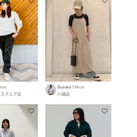
3cm
Suzuka
154cm
イスクエア店
川越店