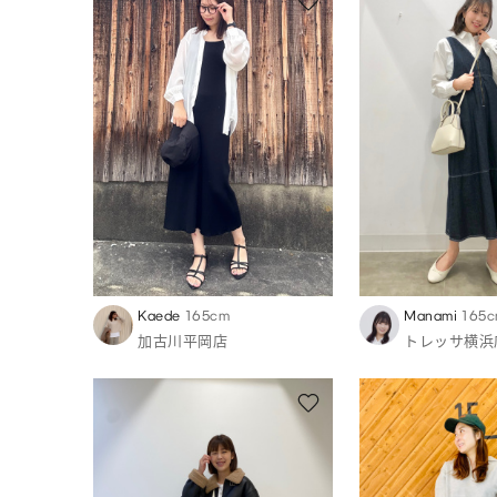
Kaede
165cm
Manami
165
加古川平岡店
トレッサ横浜