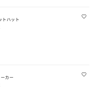
ットハット
K
E
ニーカー
K