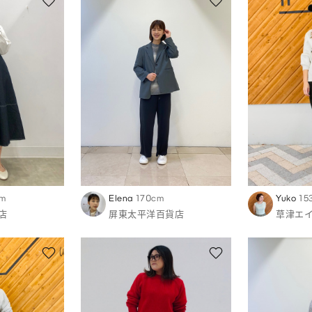
cm
Elena
170cm
Yuko
15
店
屏東太平洋百貨店
草津エ