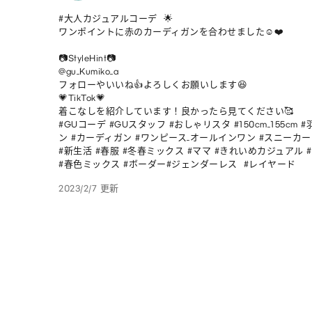
#大人カジュアルコーデ  🌟

ワンポイントに赤のカーディガンを合わせました☺️❤️

📷StyleHint📷

@gu_Kumiko_a

フォローやいいね👍よろしくお願いします😆

💗TikTok💗

着こなしを紹介しています！良かったら見てください🥰

#GUコーデ #GUスタッフ #おしゃリスタ #150cm_155cm
ン #カーディガン #ワンピース_オールインワン #スニーカー
#新生活 #春服 #冬春ミックス #ママ #きれいめカジュアル 
#春色ミックス #ボーダー#ジェンダーレス  #レイヤード
2023/2/7 更新