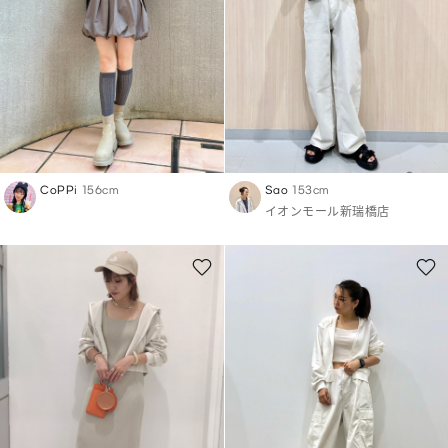
CoPPi
156cm
Sao
153cm
イオンモール新瑞橋店