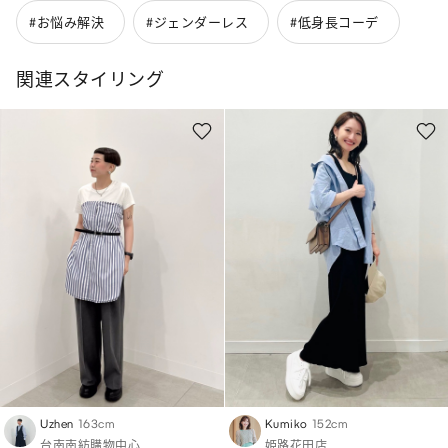
#お悩み解決
#ジェンダーレス
#低身長コーデ
関連スタイリング
Uzhen
163cm
Kumiko
152cm
台南南紡購物中心
姫路花田店