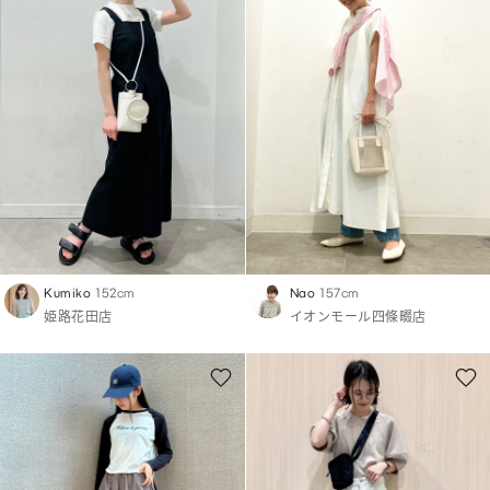
Kumiko
152cm
Nao
157cm
姫路花田店
イオンモール四條畷店