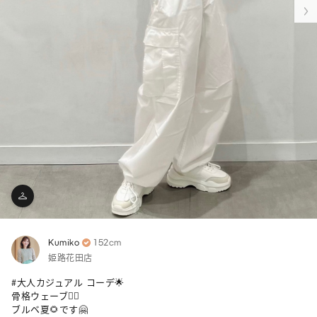
Kumiko
152cm
姫路花田店
#大人カジュアル コーデ🌟

骨格ウェーブ🏄‍♀️

ブルベ夏🌻です🤗
