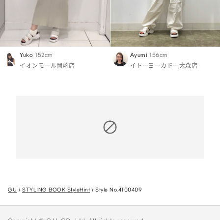
Yuko
152cm
Ayumi
156cm
イオンモール岡崎店
イトーヨーカドー大森店
GU
STYLING BOOK StyleHint
Style No.4100409