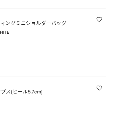
ティングミニショルダーバッグ
HITE
E
ス(ヒール5.7cm)