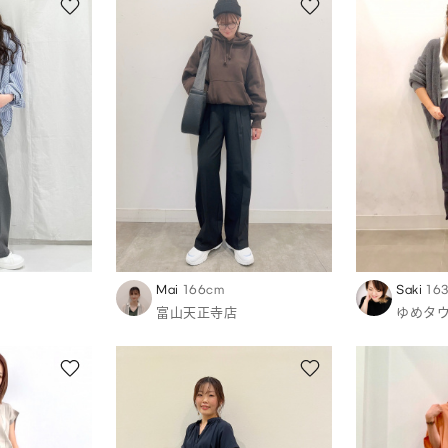
Mai
166cm
Saki
16
富山天正寺店
ゆめタ