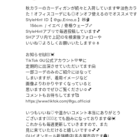
秋カラーのカーディガンが続々と入荷しています🤎淡色カ
た！オフィスコーデにも◎オンオフ使えるのでオススメです
StyleHint ID【 @gu_Erina_a 】🧸🩰

   156cm  / イエベ / 骨格ウェーブ🦴

StyleHintアプリで毎週投稿しています💕

SHアプリ内で上記IDを検索後フォローや

いいね♡よろしくお願いいたします☺️🌷

お知らせ🙌🏻💓

TikTok GU公式アカウント💛💙に

定期的に出演させていただいてます🤗

一部コーデのみのご紹介にはなって

しまいますが、着用イメージなど

画像よりわかりやすくなっていると

思いますのでぜひご覧ください☺️💕

コメントもお待ちしてます🥰

https://www.tiktok.com/@gu_official

いつもいいね♡や温かいコメント本当にありがとう

ございます🙇🏻‍♀️とても励みになっております😭💓

これからも毎週更新していきますので、また

見に来ていただけると嬉しいです☺️💕💕

GUイオンモール新瑞橋店(名古屋市内です🏯)
