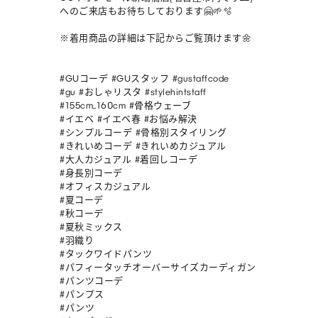
へのご来店もお待ちしております🤗🌱🫧

※着用商品の詳細は下記からご覧頂けます🌼

#GUコーデ #GUスタッフ #gustaffcode

#gu #おしゃリスタ #stylehintstaff

#155cm_160cm #骨格ウェーブ 

#イエベ #イエベ春 #お悩み解決

#シンプルコーデ #骨格別スタイリング

#きれいめコーデ #きれいめカジュアル

#大人カジュアル #着回しコーデ

#身長別コーデ 

#オフィスカジュアル 

#夏コーデ

#秋コーデ

#夏秋ミックス

#羽織り

#タックワイドパンツ

#パフィータッチオーバーサイズカーディガン

#パンツコーデ 

#パンプス 

#パンツ 
