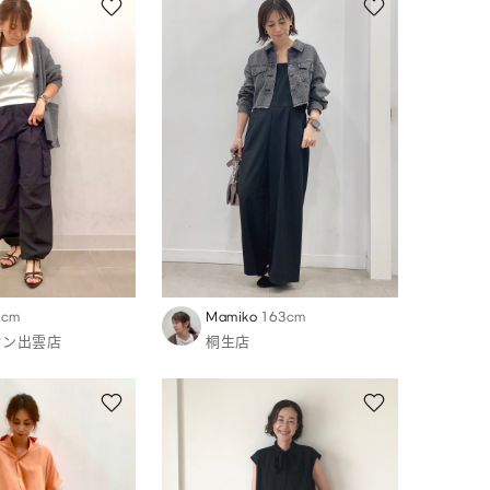
3cm
Mamiko
163cm
ウン出雲店
桐生店