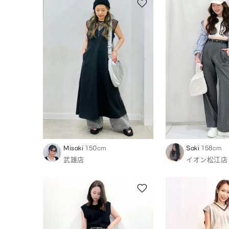
Misaki
150cm
Saki
158cm
武雄店
イオン松江店