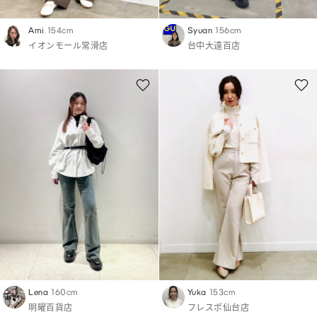
Ami
154cm
Syuan
156cm
イオンモール常滑店
台中大遠百店
Lena
160cm
Yuka
153cm
明曜百貨店
フレスポ仙台店