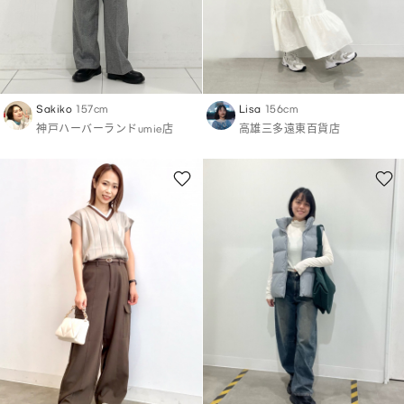
Sakiko
157cm
Lisa
156cm
神戸ハーバーランドumie店
高雄三多遠東百貨店