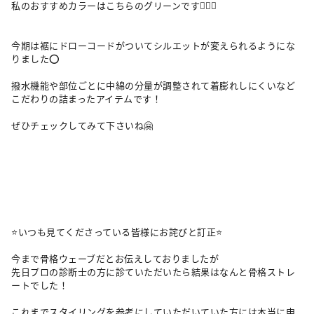
私のおすすめカラーはこちらのグリーンです💁🏻‍♀️

今期は裾にドローコードがついてシルエットが変えられるようにな
りました⭕️

撥水機能や部位ごとに中綿の分量が調整されて着膨れしにくいなど

こだわりの詰まったアイテムです！

ぜひチェックしてみて下さいね🤗

⭐️いつも見てくださっている皆様にお詫びと訂正⭐️

今まで骨格ウェーブだとお伝えしておりましたが

先日プロの診断士の方に診ていただいたら結果はなんと骨格ストレ
ートでした！

これまでスタイリングを参考にしていただいていた方には本当に申