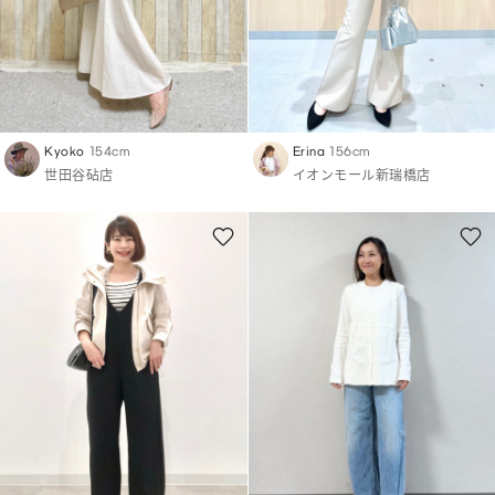
Kyoko
154cm
Erina
156cm
世田谷砧店
イオンモール新瑞橋店