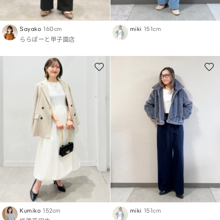
Sayako
160cm
miki
151cm
ららぽーと甲子園店
Kumiko
152cm
miki
151cm