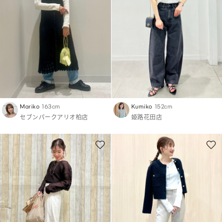
Mariko
163cm
Kumiko
152cm
セブンパークアリオ柏店
姫路花田店