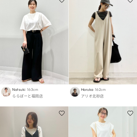
Natsuki
163cm
Haruka
162cm
ららぽーと福岡店
アリオ北砂店