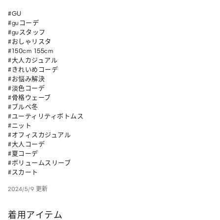
#GU

#guコーデ

#guスタッフ

#おしゃリスタ

#150cm 155cm

#大人カジュアル

#きれいめコーデ

#お悩み解決

#淡色コーデ

#骨格ウェーブ

#ブルベ冬

#ユーティリティボトムス

#ニット

#オフィスカジュアル

#大人コーデ

#夏コーデ

#ボリュームスリーブ 

#スカート
2024/5/9 更新
着用アイテム