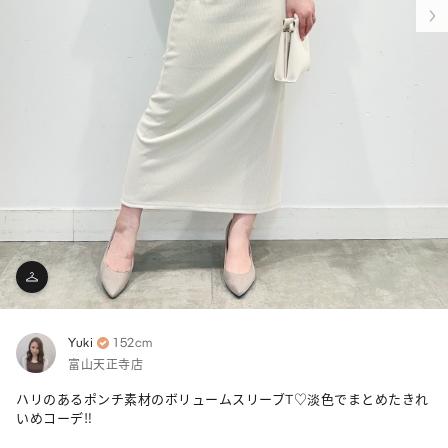
Yuki
152cm
富山天正寺店
ハリのあるポンチ素材のボリュームスリーブT♡淡色でまとめたきれ
いめコーデ‼︎
