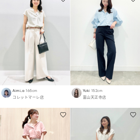
Aimi_a
165cm
Yuki
152cm
コレットマーレ店
富山天正寺店