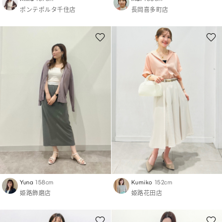
ポンテポルタ千住店
長岡喜多町店
Yuna
158cm
Kumiko
152cm
姫路飾磨店
姫路花田店