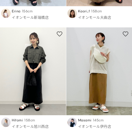
Erina
156cm
Kaori_f
158cm
イオンモール新瑞橋店
イオンモール大曲店
Hitomi
158cm
Masami
145cm
イオンモール旭川西店
イオンモール伊丹店