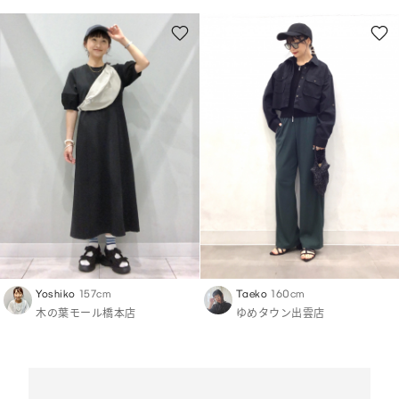
Yoshiko
157cm
Taeko
160cm
木の葉モール橋本店
ゆめタウン出雲店