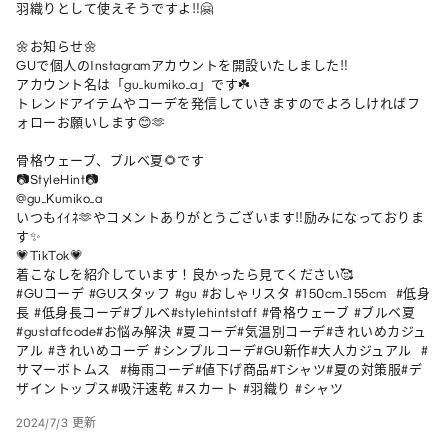
羽織りとして使えそうですよ‼︎🤗

🌼お知らせ🌼

GUで個人のInstagramアカウントを開設いたしました‼︎

アカウント名は「gu_kumiko_a」です☘️

トレンドアイテムやコーデを発信していきますのでよろしければフ
ォローお願いします😊🫶

骨格ウェーブ、ブルベ夏🌻です

📷StyleHint📷

@gu_Kumiko_a

いつもｲｲﾈ🫶やコメントありがとうございます‼︎励みになっておりま
す✨

💗TikTok💗

着こなしを紹介しています！良かったら見てください🥰

#GUコーデ #GUスタッフ #gu #おしゃリスタ #150cm_155cm  #低身
長 #低身長コーデ#ブルベ#stylehintstaff #骨格ウェーブ #ブルベ夏
#gustaffcode#お悩み解決 #夏コーデ#気温別コーデ#きれいめカジュ
アル #きれいめコーデ #シンプルコーデ#GU新作#大人カジュアル  #
サマーボトムス  #梅雨コーデ#値下げ商品#Tシャツ#夏の対策服#デ
ザイントップス#吸汗速乾 #スカート #羽織り #シャツ
2024/7/3 更新