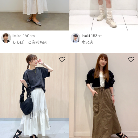
Ikuko
160cm
Ibuki
153cm
ららぽーと海老名店
水沢店