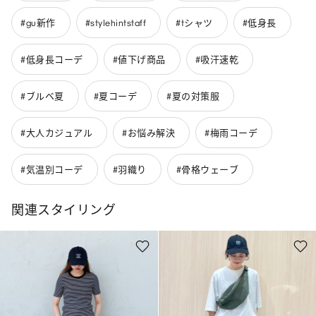
#gu新作
#stylehintstaff
#tシャツ
#低身長
#低身長コーデ
#値下げ商品
#吸汗速乾
#ブルベ夏
#夏コーデ
#夏の対策服
#大人カジュアル
#お悩み解決
#梅雨コーデ
#気温別コーデ
#羽織り
#骨格ウェーブ
関連スタイリング