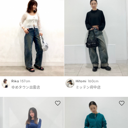
Rika
157cm
Hitomi
160cm
ゆめタウン出雲店
ミッテン府中店