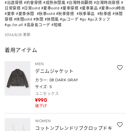
#出遊穿搭 #約會穿搭 #成熟休閒風 #台灣時尚顧問 #台灣時尚穿搭 #
日常穿搭 #日常ootd #夏季ootd #夏季穿搭 #夏季單品 #夏季ootd時尚 
#夏季 #夏季休閒  #秋季ootd #秋季穿搭  #秋季單品  #秋季感 #休閒
穿搭 #休閒ootd #休閒 #休閒風 #guコーデ #gu #guスタッフ 
#gu_for_all #高身長コーデ #短裙
2024/8/25 更新
着用アイテム
MEN
デニムジャケット
カラー: 08 DARK GRAY
サイズ: S
ユニセックス
¥990
値下げ
WOMEN
コットンブレンドリブクロップドキ