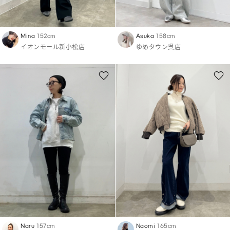
Mina
152cm
Asuka
158cm
イオンモール新小松店
ゆめタウン呉店
Naru
157cm
Naomi
165cm