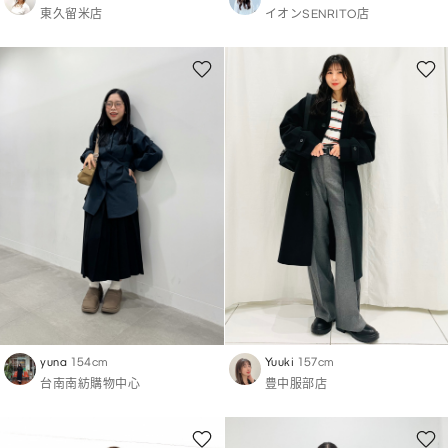
東久留米店
イオンSENRITO店
yuna
154cm
Yuuki
157cm
台南南紡購物中心
豊中服部店