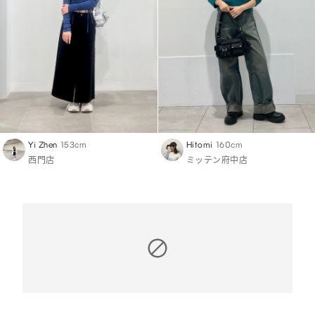
Yi Zhen
153cm
Hitomi
160cm
西門店
ミッテン府中店