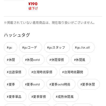
¥190
値下げ
※掲載されていない着用商品は、現在取り扱いがございません。
ハッシュタグ
#gu
#guコーデ
#guスタッフ
#gu_for_all
#休閒
#休閒ootd
#休閒穿搭
#休閒風
#出遊穿搭
#台灣時尚穿搭
#台灣時尚顧問
#夏季
#夏季ootd
#夏季ootd時尚
#夏季休閒
#夏季單品
#夏季穿搭
#成熟休閒風