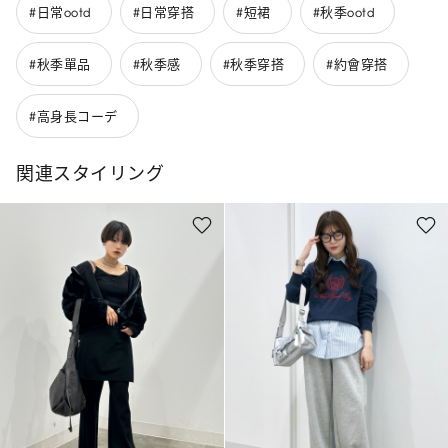
#日常ootd
#日常穿搭
#短裙
#秋季ootd
#秋季單品
#秋季感
#秋季穿搭
#約會穿搭
#高身長コーデ
関連スタイリング