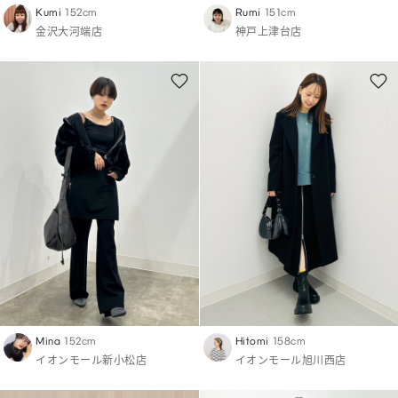
Kumi
152cm
Rumi
151cm
金沢大河端店
神戸上津台店
Mina
152cm
Hitomi
158cm
イオンモール新小松店
イオンモール旭川西店