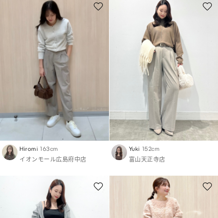
Hiromi
163cm
Yuki
152cm
イオンモール広島府中店
富山天正寺店