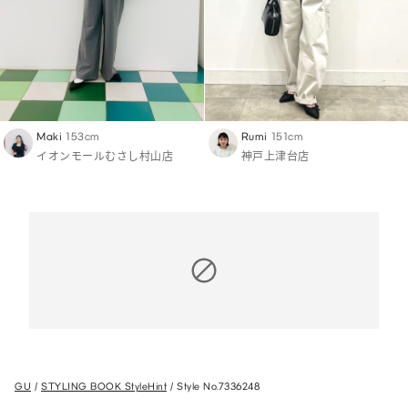
Maki
153cm
Rumi
151cm
イオンモールむさし村山店
神戸上津台店
GU
STYLING BOOK StyleHint
Style No.7336248