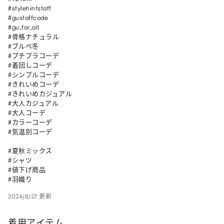
#stylehintstaff

#gustaffcode 

#gu_for_all 

#骨格ナチュラル 

#ブルベ冬

#プチプラコーデ

#着回しコーデ

#シンプルコーデ

#きれいめコーデ 

#きれいめカジュアル

#大人カジュアル 

#大人コーデ

#カラーコーデ

#気温別コーデ

#夏秋ミックス

#シャツ

#値下げ商品

#羽織り
2024/8/27 更新
着用アイテム