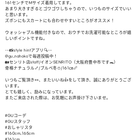
161センチでMサイズ着用してます。

あまり大きすぎるとゴワゴワしちゃうので、いつものサイズでいい
と思います。

ズボンにもスカートにも合わせやすいところがオススメ！

ウォッシャブル機能付きなので、おウチでお洗濯可能なところが嬉
しいポイントですね。

---📸style hintアプリ🔍---

@gu_nahokoで毎週投稿中！

🏡センリト店staff/イオンSENRITO（大阪府豊中市です🐊）

骨格ナチュラル🦴/ブルベ冬⛄️/161㎝📏

いつもご覧頂き👀、またいいね👍をして頂き、誠にありがとうござ
います。

とても嬉しく、励みになっています。

またご来店された際は、お気軽にお声掛け下さいませ。

#GUコーデ 

#GUスタッフ 

#おしゃリスタ 

#160cm_165cm 

#161cm
