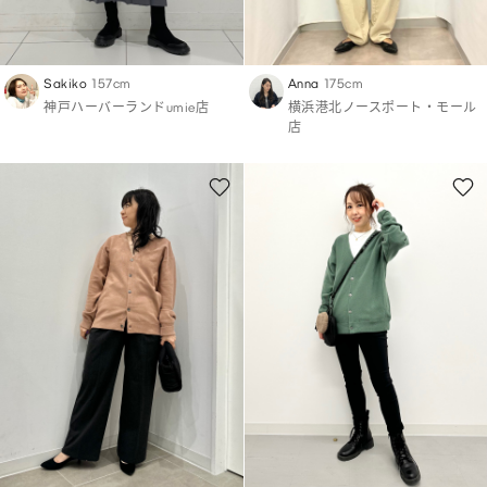
Sakiko
157cm
Anna
175cm
神戸ハーバーランドumie店
横浜港北ノースポート・モール
店