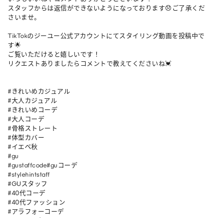
スタッフからは返信ができないようになっております😞ご了承くだ
さいませ。

TikTokのジーユー公式アカウントにてスタイリング動画を投稿中で
す🌟

ご覧いただけると嬉しいです！

リクエストありましたらコメントで教えてくださいね💓

#きれいめカジュアル

#大人カジュアル

#きれいめコーデ

#大人コーデ

#骨格ストレート

#体型カバー

#イエベ秋

#gu

#gustaffcode#guコーデ

#stylehintstaff

#GUスタッフ

#40代コーデ

#40代ファッション

#アラフォーコーデ
