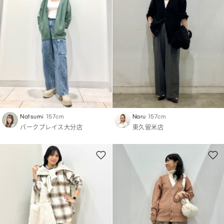
Natsumi
157cm
Naru
157cm
パークプレイス大分店
東久留米店