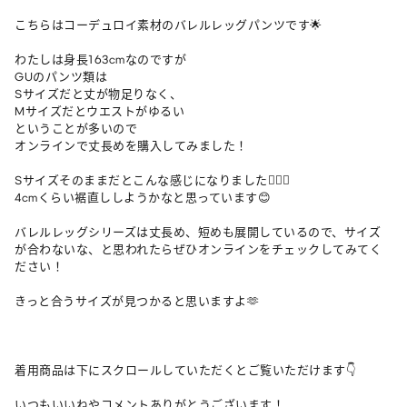
こちらはコーデュロイ素材のバレルレッグパンツです🌟

わたしは身長163cmなのですが

GUのパンツ類は

Sサイズだと丈が物足りなく、

Mサイズだとウエストがゆるい

ということが多いので

オンラインで丈長めを購入してみました！

Sサイズそのままだとこんな感じになりました💁🏻‍♀️

4cmくらい裾直ししようかなと思っています😊

バレルレッグシリーズは丈長め、短めも展開しているので、サイズ
が合わないな、と思われたらぜひオンラインをチェックしてみてく
ださい！

きっと合うサイズが見つかると思いますよ🫶

着用商品は下にスクロールしていただくとご覧いただけます👇

いつもいいねやコメントありがとうございます！
