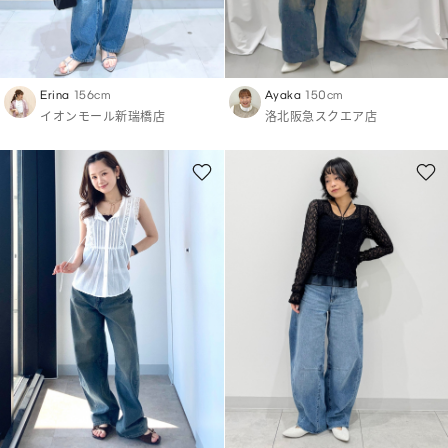
Erina
156cm
Ayaka
150cm
イオンモール新瑞橋店
洛北阪急スクエア店