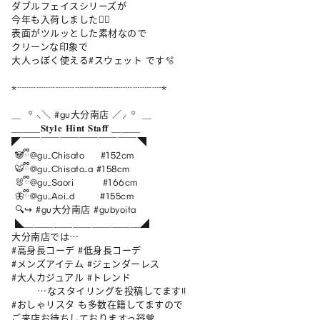
ダブルフェイスシリーズが

今年も入荷しました🙆‍♀️

表面がツルッとした素材なので

クリーンな印象で

大人っぽく使える#スウェット です🫧

⋆┈┈┈┈┈┈┈┈┈┈┈┈┈┈┈⋆

＿  ꙳ ⸜＼ #gu大分南店 ／⸝ ꙳  ＿

＿＿＿𝐒𝐭𝐲𝐥𝐞 𝐇𝐢𝐧𝐭 𝐒𝐭𝐚𝐟𝐟 ＿＿＿

◤￣￣￣￣￣￣￣￣￣￣￣￣◥

 🐼ྀི@gu_Chisato     #152cm

 🐯ྀི@gu_Chisato_a #158cm

 🐰ྀི@gu_Saori         #166cm

 🦋ྀི@gu_Aoi_d        #155cm

 🔍↪︎ #gu大分南店 #gubyoita 

 ◣＿＿＿＿＿＿＿＿＿＿＿＿◢

大分南店では…

#高身長コーデ #低身長コーデ

#メンズアイテム #ジェンダーレス

#大人カジュアル #トレンド 

        …なスタイリングを投稿してます!!

#おしゃリスタ も多数在籍してますので

ご来店お待ちしておりますっ🧸🤎
