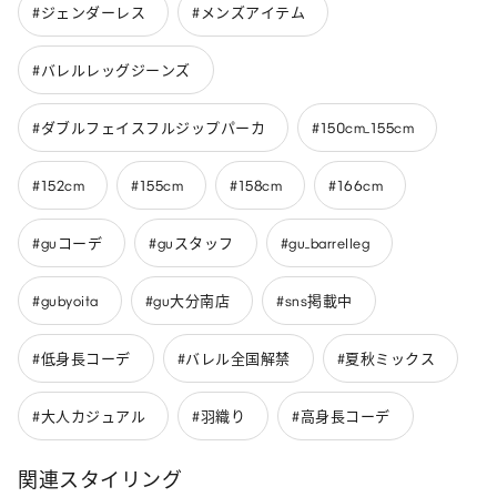
#ジェンダーレス
#メンズアイテム
#バレルレッグジーンズ
#ダブルフェイスフルジップパーカ
#150cm_155cm
#152cm
#155cm
#158cm
#166cm
#guコーデ
#guスタッフ
#gu_barrelleg
#gubyoita
#gu大分南店
#sns掲載中
#低身長コーデ
#バレル全国解禁
#夏秋ミックス
#大人カジュアル
#羽織り
#高身長コーデ
関連スタイリング