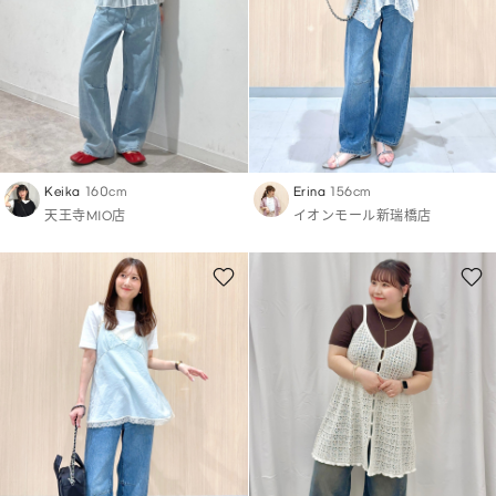
Keika
160cm
Erina
156cm
天王寺MIO店
イオンモール新瑞橋店