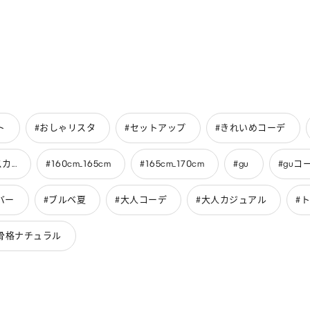
ト
#おしゃリスタ
#セットアップ
#きれいめコーデ
...
#160cm_165cm
#165cm_170cm
#gu
#guコ
バー
#ブルベ夏
#大人コーデ
#大人カジュアル
#
骨格ナチュラル