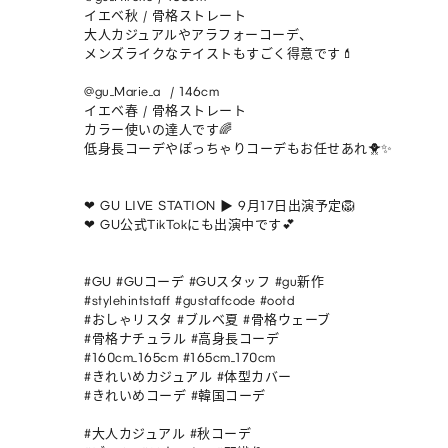
イエベ秋 / 骨格ストレート

大人カジュアルやアラフォーコーデ、

メンズライクなテイストもすごく得意です💄

@gu_Marie_a  / 146cm 

イエベ春 / 骨格ストレート

カラー使いの達人です🌈

低身長コーデやぽっちゃりコーデもお任せあれ🐥✨

❤︎ GU LIVE STATION ▶︎ 9月17日出演予定🦁

❤︎ GU公式TikTokにも出演中です💕

#GU #GUコーデ #GUスタッフ #gu新作

#stylehintstaff #gustaffcode #ootd

#おしゃリスタ #ブルベ夏 #骨格ウェーブ 

#骨格ナチュラル #高身長コーデ 

#160cm_165cm #165cm_170cm 

#きれいめカジュアル #体型カバー 

#きれいめコーデ #韓国コーデ

#大人カジュアル #秋コーデ  
