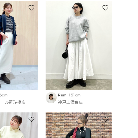
6cm
Rumi
151cm
モール新瑞橋店
神戸上津台店