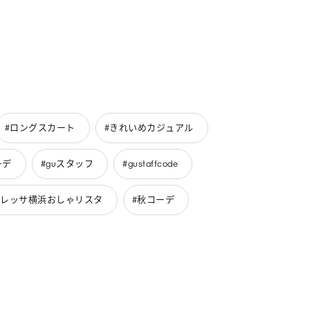
#ロングスカート
#きれいめカジュアル
ーデ
#guスタッフ
#gustaffcode
トレッサ横浜おしゃリスタ
#秋コーデ