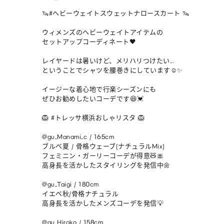
🦦#ヘビーウェイトスウェットナロースカート 🦦

ウィメンズのヘビーウェイトアイテムの

セットアップコーディネート🖤

レイヤードは暑いけど、メリハリつけたい...

ということでシャツを腰巻きにしています☺️✨

イージーな着心地で行楽シーズンにも

ぜひお勧めしたいコーデです😆💓

🦁 #トレッサ横浜おしゃリスタ 🦁

@gu_Manami_c / 165cm 

ブルベ夏 / 骨格ウェーブ(ナチュラルMix)

フェミニン・ガーリーコーデが得意🧸🎀

高身長を活かしたスタイリングを発信中🌼

@gu_Taigi / 180cm 

イエベ秋/骨格ナチュラル

高身長を活かしたメンズコーデを発信💡

@gu_Hiroko / 158cm 
