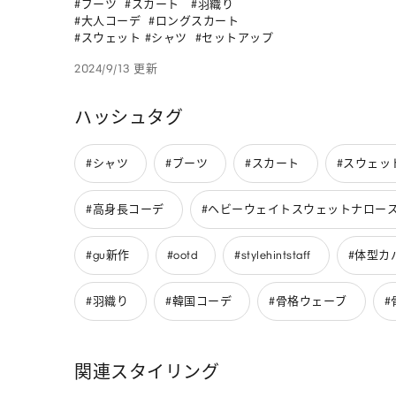
#ブーツ  #スカート   #羽織り 

#大人コーデ  #ロングスカート 

#スウェット #シャツ  #セットアップ
2024/9/13 更新
ハッシュタグ
#シャツ
#ブーツ
#スカート
#スウェッ
#高身長コーデ
#ヘビーウェイトスウェットナロースカ
#gu新作
#ootd
#stylehintstaff
#体型カ
#羽織り
#韓国コーデ
#骨格ウェーブ
#
関連スタイリング