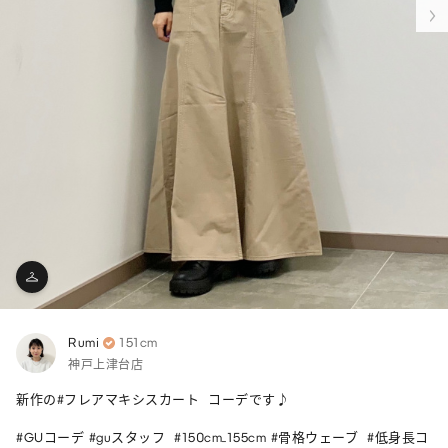
Rumi
151cm
神戸上津台店
新作の#フレアマキシスカート  コーデです♪

#GUコーデ #guスタッフ  #150cm_155cm #骨格ウェーブ  #低身長コ