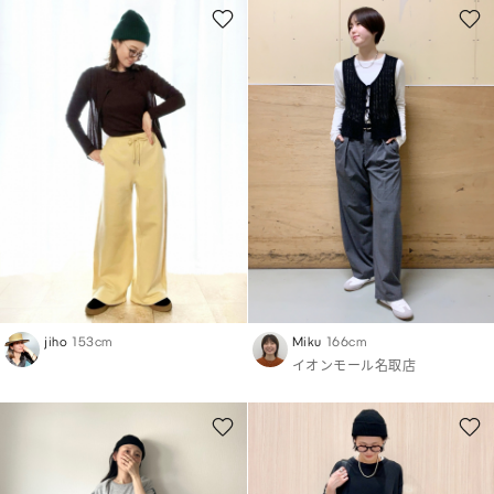
jiho
153cm
Miku
166cm
イオンモール名取店