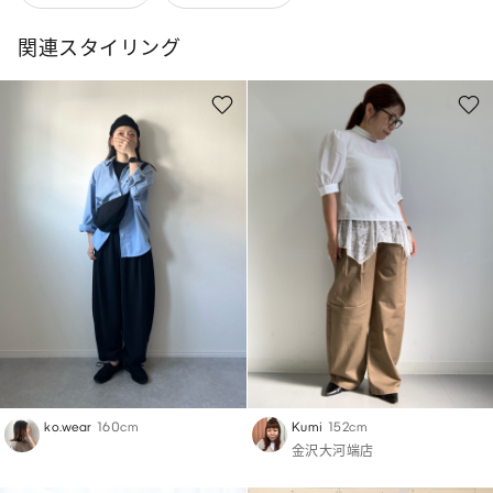
関連スタイリング
ko.wear
160cm
Kumi
152cm
金沢大河端店