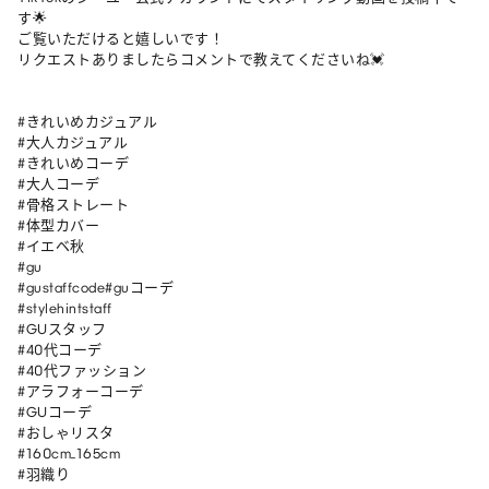
す🌟

ご覧いただけると嬉しいです！

リクエストありましたらコメントで教えてくださいね💓

#きれいめカジュアル

#大人カジュアル

#きれいめコーデ

#大人コーデ

#骨格ストレート

#体型カバー

#イエベ秋

#gu

#gustaffcode#guコーデ

#stylehintstaff

#GUスタッフ

#40代コーデ

#40代ファッション

#アラフォーコーデ

#GUコーデ 

#おしゃリスタ 

#160cm_165cm 

#羽織り 
