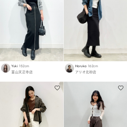
Yuki
152cm
Haruka
162cm
富山天正寺店
アリオ北砂店