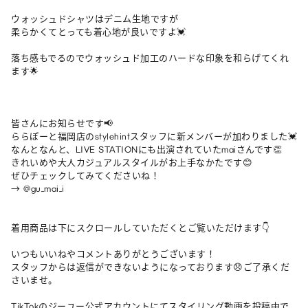
ウォッシュドシャツはデニム生地ですが

柔らかくてとっても着心地が良いですよ💓

落ち感もでるのでウォッシュド加工のハードな印象を和らげてくれ
ます🌟

皆さんにお知らせです📢

ららぽーと福岡店のstylehintスタッフに新メンバーが加わりました💓

なんとなんと、LIVE STATIONにも出演されていたmaiさんです👏

きれいめや大人カジュアルスタイルがお上手なかたです😊

ぜひチェックしてみてくださいね！

→ @gu_mai_i

着用商品は下にスクロールしていただくとご覧いただけます👇

いつもいいねやコメントありがとうございます！

スタッフからは返信ができないようになっております😞ご了承くだ
さいませ。

TikTokのジーユー公式アカウントにてスタイリング動画を投稿中で