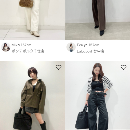
Mika
157cm
Evelyn
157cm
ポンテポルタ千住店
LaLaport 台中店