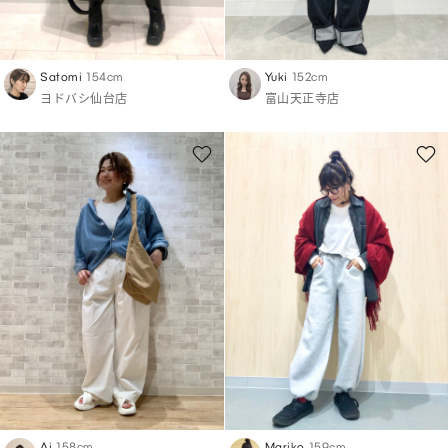
Satomi
154cm
Yuki
152cm
ヨドバシ仙台店
富山天正寺店
Ai
158cm
Mariko
159cm