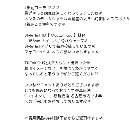
#出勤コーデ 🤍🤍🤍

最近やっと朝晩は涼しくなってきましたね🍂

メンズのデニムシャツは寒暖差の大きい時期にオススメ！
1着あると便利です☺️🩵

StyleHint ID【 @gu_Erina_a 】🧸🩰

   156cm  / イエベ / 骨格ウェーブ🦴

StyleHintアプリで毎週投稿しています💓

フォローやいいね♡お願いいたします☺️🌷

TikTok GU公式アカウント出演中🌼🩵

着用イメージなど、画像よりわかりやすく

なっていると思うのでぜひご覧ください🤍

いいねやコメントありがとうございます🥺

とても励みになっております😭🙏🏻💓

GUイオンモール新瑞橋店(名古屋市内です🏯)

へのご来店もお待ちしております🤗🫧

※着用商品の詳細は下記からご覧頂けます💕
