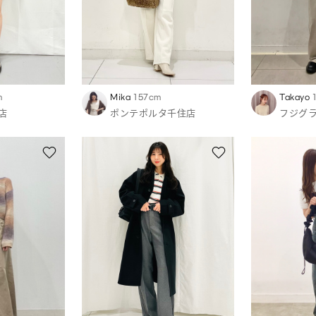
m
Mika
157cm
Takayo
店
ポンテポルタ千住店
フジグ