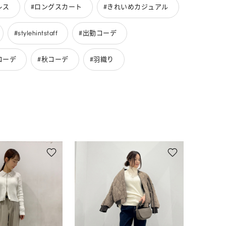
レス
#ロングスカート
#きれいめカジュアル
#stylehintstaff
#出勤コーデ
コーデ
#秋コーデ
#羽織り