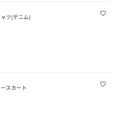
ャツ(デニム)
ロースカート
K