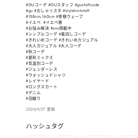
#GUコーデ #GUスタッフ #gustaffcode

#gu #おしゃリスタ #stylehintstaff

#155cm_160cm #骨格ウェーブ 

#イエベ  #イエベ春 

#お悩み解決 #sns掲載中

#シンプルコーデ #着回しコーデ

#きれいめコーデ #きれいめカジュアル

#大人カジュアル #大人コーデ

#秋コーデ

#夏秋ミックス

#気温別コーデ

#ジェンダーレス

#ウォッシュドシャツ

#レイヤード

#ロングスカート

#デニム

#羽織り
2024/9/27 更新
ハッシュタグ