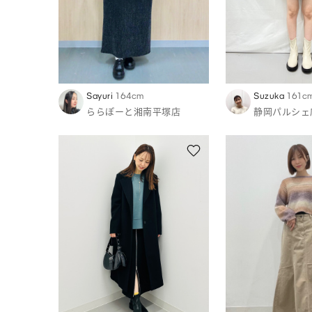
Sayuri
164cm
Suzuka
161c
ららぽーと湘南平塚店
静岡パルシェ